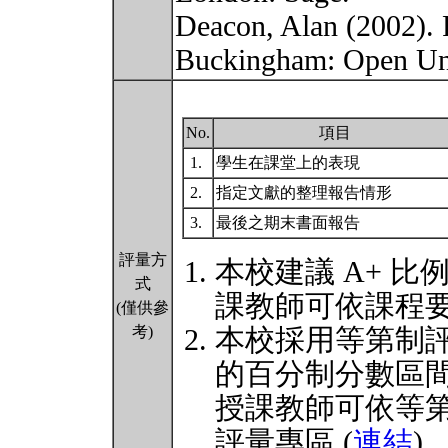
Deacon, Alan (2002). 
Buckingham: Open Uni
No.
項目
1.
學生在課堂上的表現
2.
指定文獻的整理報告情形
3.
最後之期末書面報告
評量方
本校建議 A+ 比
式
課教師可依課程
(僅供參
考)
本校採用等第制
的百分制分數區
授課教師可依等
評量專區 (
連結
)