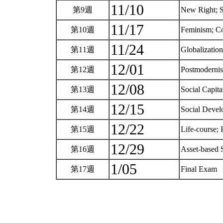
11/10
第9週
New Right; 
11/17
第10週
Feminism; C
11/24
第11週
Globalizatio
12/01
第12週
Postmoderni
12/08
第13週
Social Capita
12/15
第14週
Social Devel
12/22
第15週
Life-course;
12/29
第16週
Asset-based 
1/05
第17週
Final Exam