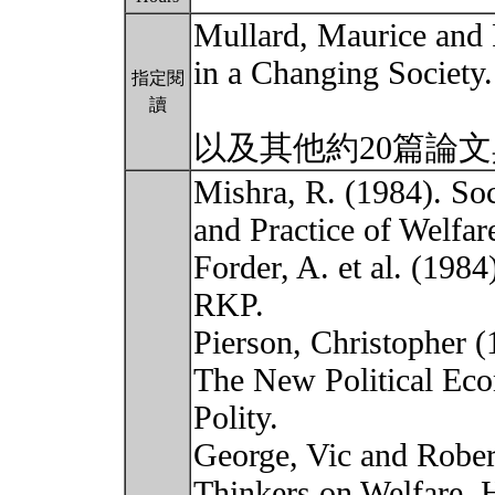
Mullard, Maurice and 
in a Changing Society
指定閱
讀
以及其他約20篇論
Mishra, R. (1984). Soc
and Practice of Welfa
Forder, A. et al. (198
RKP.
Pierson, Christopher (
The New Political Ec
Polity.
George, Vic and Rober
Thinkers on Welfare.