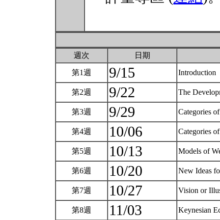
週次
日期
9/15
第1週
Introduction
9/22
第2週
The Developm
9/29
第3週
Categories o
10/06
第4週
Categories o
10/13
第5週
Models of W
10/20
第6週
New Ideas fo
10/27
第7週
Vision or Ill
11/03
第8週
Keynesian E