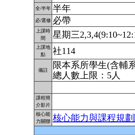
半年
全/半年
必帶
必/選修
上課時
星期三2,3,4(9:10~12:
間
上課地
社114
點
限本系所學生(含輔系
備註
總人數上限：5人
課程簡
介影片
核心能
核心能力與課程規劃
力關聯