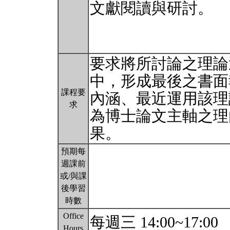
文獻閱讀與研討。
要求將所討論之理論
中，形成最後之書面
課程要
內涵、最近運用該理
求
為博士論文主軸之理
果。
預期每
週課前
或/與課
後學習
時數
Office
每週三 14:00~17:00
Hours