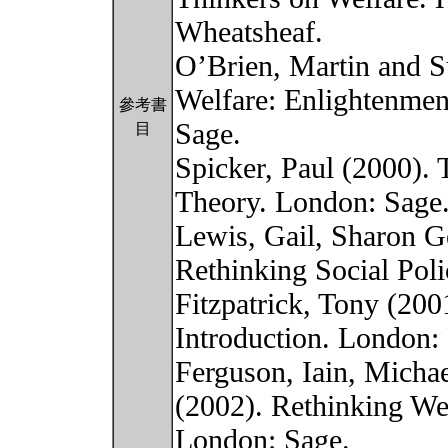
Wheatsheaf.
O’Brien, Martin and S
Welfare: Enlightenmen
參考書
Sage.
目
Spicker, Paul (2000). 
Theory. London: Sage
Lewis, Gail, Sharon G
Rethinking Social Pol
Fitzpatrick, Tony (200
Introduction. London: 
Ferguson, Iain, Micha
(2002). Rethinking Wel
London: Sage.