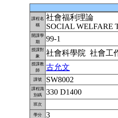
社會福利理論
課程名
SOCIAL WELFARE
稱
開課學
99-1
期
授課對
社會科學院 社會工
象
授課教
古允文
師
SW8002
課號
課程識
330 D1400
別碼
班次
3
學分