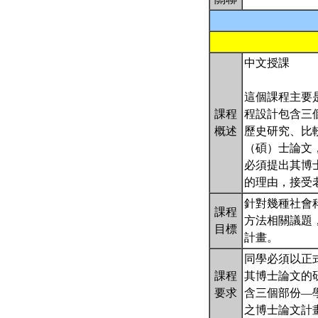
中文授課
這個課程主要
課程
程設計包含三
概述
歷史研究、比
（碩）士論文
必須提出其博
的理由，接受
針對幾種社會
課程
方法相關議題
目標
計畫。
同學必須以正
課程
其博士論文的
要求
含三個部份—
之博士論文計畫