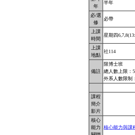
半年
年
必/選
必帶
修
上課
星期四6,7,8(13:
時間
上課
社114
地點
限博士班
備註
總人數上限：
外系人數限制
課程
簡介
影片
核心
能力
核心能力與課
關聯