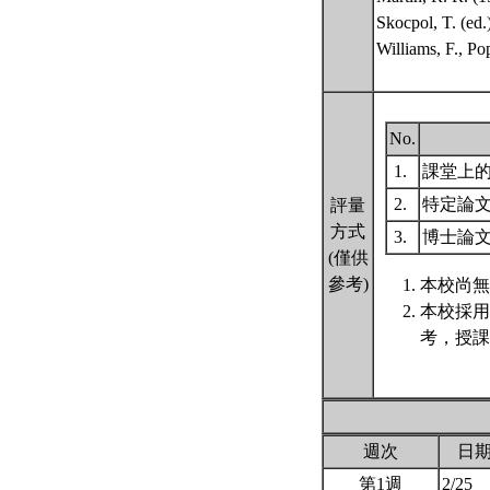
Skocpol, T. (ed.
Williams, F., Po
No.
1.
課堂上
2.
特定論
評量
方式
3.
博士論
(僅供
參考)
本校尚無
本校採用
考，授課
週次
日
第1週
2/25