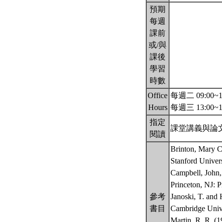
預期
每週
課前
或/與
課後
學習
時數
Office
每週二 09:00~1
Hours
每週三 13:00~1
指定
課堂講義與論
閱讀
Brinton, Mary C.
Stanford Univers
Campbell, John, 
Princeton, NJ: P
參考
Janoski, T. and
書目
Cambridge Unive
Martin, R. R. (1