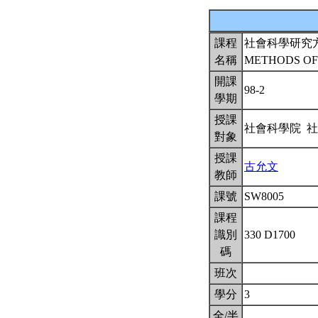
課程
社會科學研究
名稱
METHODS OF
開課
98-2
學期
授課
社會科學院 
對象
授課
古允文
教師
課號
SW8005
課程
識別
330 D1700
碼
班次
學分
3
全/半