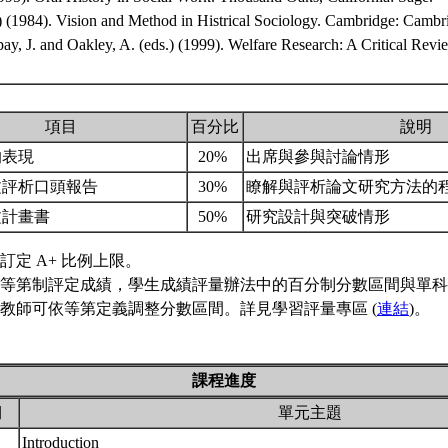
) (1984). Vision and Method in Histrical Sociology. Cambridge: Cambri
pay, J. and Oakley, A. (eds.) (1999). Welfare Research: A Critical Re
項目
百分比
說明
的表現
20%
出席與參與討論情形
文評析口頭報告
30%
瞭解與評析論文研究方法的
文計畫書
50%
研究設計與突破情形
訂定 A+ 比例上限。
等第制評定成績，學生成績評量辦法中的百分制分數區間與單科
教師可依等第定義調整分數區間。詳見學習評量專區 (
連結
)。
課程進度
期
單元主題
Introduction