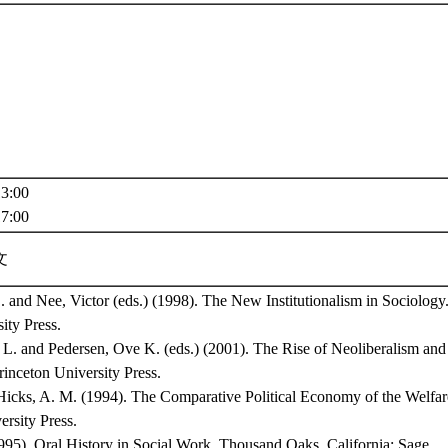
3:00
7:00
文
 and Nee, Victor (eds.) (1998). The New Institutionalism in Sociology.
ity Press.
L. and Pedersen, Ove K. (eds.) (2001). The Rise of Neoliberalism and I
rinceton University Press.
 Hicks, A. M. (1994). The Comparative Political Economy of the Welfar
rsity Press.
995). Oral History in Social Work. Thousand Oaks, California: Sage.