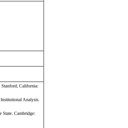
 Stanford, California:
nstitutional Analysis.
e State. Cambridge: