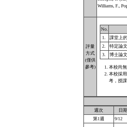
Williams, F., Po
No.
1.
課堂上
2.
特定論
評量
方式
3.
博士論
(僅供
參考)
本校尚無
本校採用
考，授課
週次
日
第1週
9/12