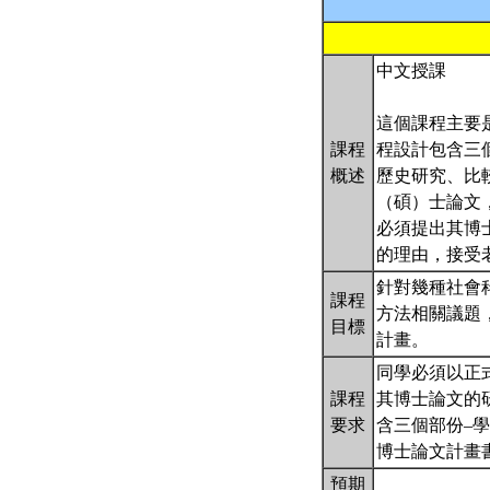
中文授課
這個課程主要
課程
程設計包含三
概述
歷史研究、比
（碩）士論文
必須提出其博
的理由，接受
針對幾種社會
課程
方法相關議題
目標
計畫。
同學必須以正
課程
其博士論文的
要求
含三個部份–
博士論文計畫書
預期