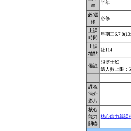
半年
年
必/選
必修
修
上課
星期三6,7,8(13:
時間
上課
社114
地點
限博士班
備註
總人數上限：
課程
簡介
影片
核心
能力
核心能力與課
關聯