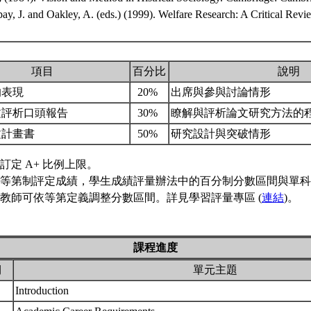
pay, J. and Oakley, A. (eds.) (1999). Welfare Research: A Critical Re
項目
百分比
說明
的表現
20%
出席與參與討論情形
文評析口頭報告
30%
瞭解與評析論文研究方法的
文計畫書
50%
研究設計與突破情形
訂定 A+ 比例上限。
等第制評定成績，學生成績評量辦法中的百分制分數區間與單科
教師可依等第定義調整分數區間。詳見學習評量專區 (
連結
)。
課程進度
期
單元主題
Introduction