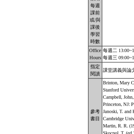
每週
課前
或/與
課後
學習
時數
Office
每週二 13:00~1
Hours
每週三 09:00~1
指定
課堂講義與論
閱讀
Brinton, Mary C.
Stanford Univers
Campbell, John, 
Princeton, NJ: P
參考
Janoski, T. and
書目
Cambridge Unive
Martin, R. R. (1
Skocpol, T. (ed.