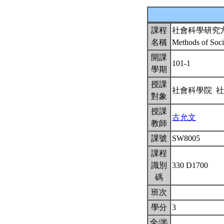
課程
社會科學研究
名稱
Methods of Soc
開課
101-1
學期
授課
社會科學院 
對象
授課
古允文
教師
課號
SW8005
課程
識別
330 D1700
碼
班次
學分
3
全/半