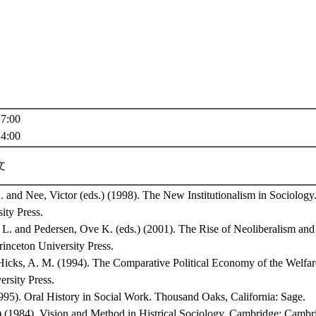
7:00
4:00
文
 and Nee, Victor (eds.) (1998). The New Institutionalism in Sociology.
ity Press.
L. and Pedersen, Ove K. (eds.) (2001). The Rise of Neoliberalism and I
rinceton University Press.
 Hicks, A. M. (1994). The Comparative Political Economy of the Welfar
rsity Press.
995). Oral History in Social Work. Thousand Oaks, California: Sage.
) (1984). Vision and Method in Histrical Sociology. Cambridge: Cambri