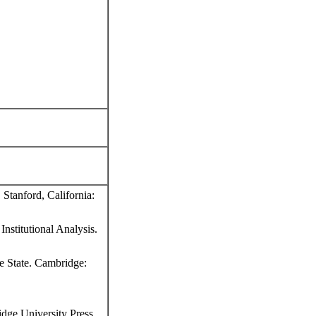
 Stanford, California:
nstitutional Analysis.
e State. Cambridge:
dge University Press.