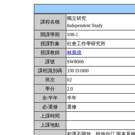
獨立研究
課程名稱
Independent Study
開課學期
108-1
授課對象
社會工作學研究所
授課教師
林萬億
課號
SW8006
課程識別碼
330 D1800
班次
02
學分
2.0
全/半年
半年
必/選修
選修
上課時間
上課地點
初選不開放。時地自訂 限本系