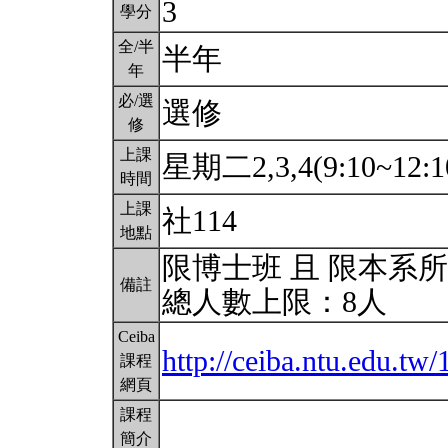
3
學分
全/半
半年
年
必/選
選修
修
上課
星期二2,3,4(9:10~12:1
時間
上課
社114
地點
限博士班 且 限本系
備註
總人數上限：8人
Ceiba
http://ceiba.ntu.edu.t
課程
網頁
課程
簡介