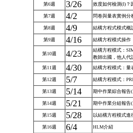
3/26
第6週
效度如何檢測(I)
4/2
第7週
問卷與量表實例分
4/9
第8週
結構方程式模式概
4/16
第9週
結構方程模式操作
結構方程模式：SIMPL
4/23
第10週
教師出國，他人代
4/30
第11週
結構方程模式：量
5/7
第12週
結構方程模式：PRE
5/14
第13週
期中作業綜合報告(I
5/21
第14週
期中作業分組報告(I
5/28
第15週
以結構方程模式進行
6/4
第16週
HLM介紹