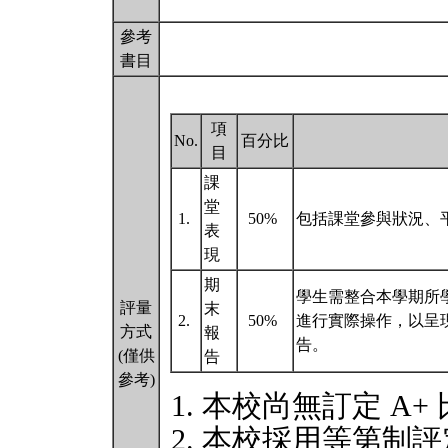
參考
書目
項
No.
百分比
目
課
堂
1.
50%
包括課堂參與狀況、
表
現
期
學生需整合本學期所
評量
末
2.
50%
進行實際操作，以呈
方式
報
告。
(僅供
告
參考)
本校尚無訂定 A+
本校採用等第制評