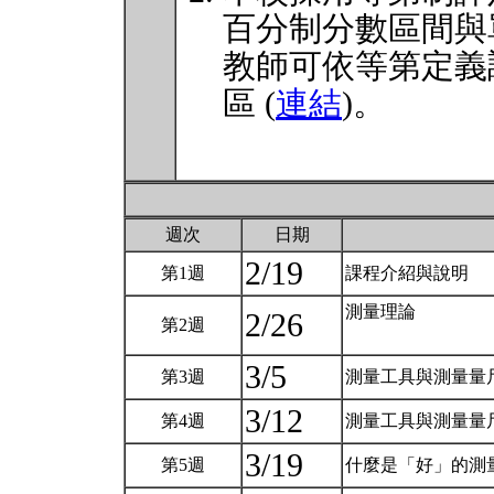
百分制分數區間與
教師可依等第定義
區 (
連結
)。
週次
日期
2/19
第1週
課程介紹與說明
測量理論
2/26
第2週
3/5
第3週
測量工具與測量量
3/12
第4週
測量工具與測量量
3/19
第5週
什麼是「好」的測