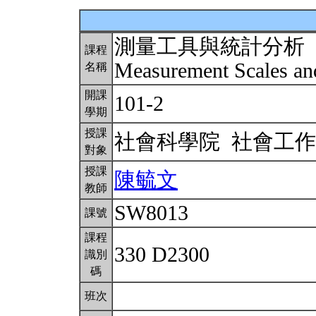
測量工具與統計分析
課程
Measurement Scales and
名稱
開課
101-2
學期
授課
社會科學院 社會工
對象
授課
陳毓文
教師
SW8013
課號
課程
330 D2300
識別
碼
班次