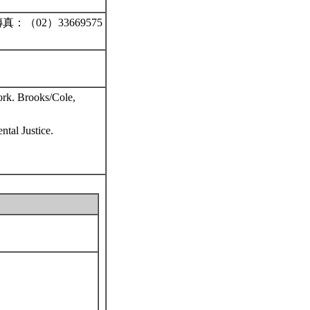
：（02）33669575
ork. Brooks/Cole,
tal Justice.