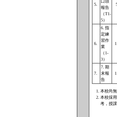
口頭
5.
報告
（T1-
5）
6. 指
定練
習作
6.
業
（1-
3）
7. 期
7.
末報
告
本校尚無
本校採用
考，授課