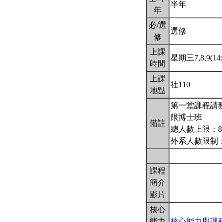
半年
年
必/選
選修
修
上課
星期三7,8,9(14:
時間
上課
社110
地點
第一堂課程請
限博士班
備註
總人數上限：
外系人數限制
課程
簡介
影片
核心
能力
核心能力與課