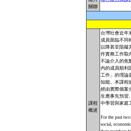
關聯
台灣社會近年
成員面臨不同
以降甚至阻礙
作實務工作取
不論介入的焦
內的成員順利
工作」的理論
知能。本課程
經由實際個案
生應事先預習
課程
中學習與家庭
概述
For the past two
social, economic