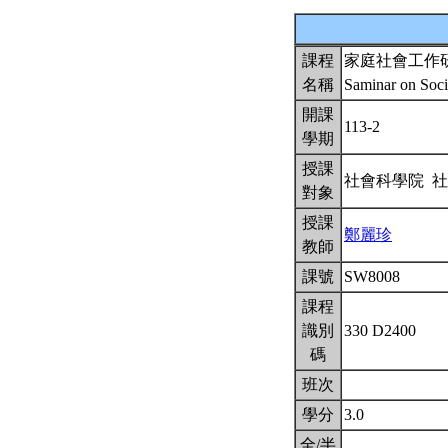
課程
家庭社會工作
名稱
Saminar on Soci
開課
113-2
學期
授課
社會科學院 
對象
授課
鄭麗珍
教師
課號
SW8008
課程
識別
330 D2400
碼
班次
學分
3.0
全/半