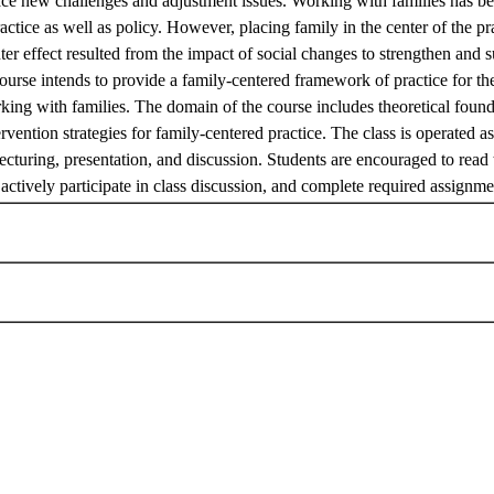
ce new challenges and adjustment issues. Working with families has bee
ractice as well as policy. However, placing family in the center of the pr
er effect resulted from the impact of social changes to strengthen and s
ourse intends to provide a family-centered framework of practice for th
rking with families. The domain of the course includes theoretical foun
rvention strategies for family-centered practice. The class is operated a
ecturing, presentation, and discussion. Students are encouraged to read
, actively participate in class discussion, and complete required assignm