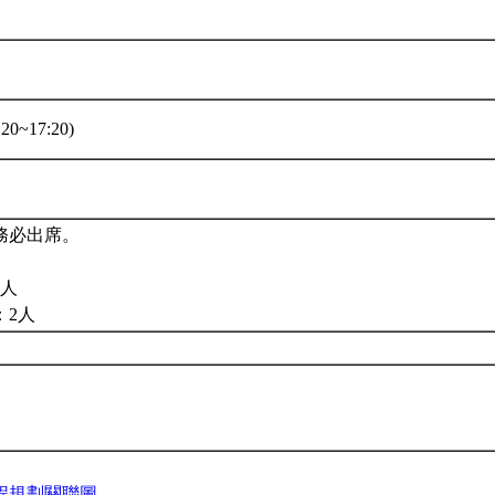
20~17:20)
務必出席。
8人
：2人
程規劃關聯圖