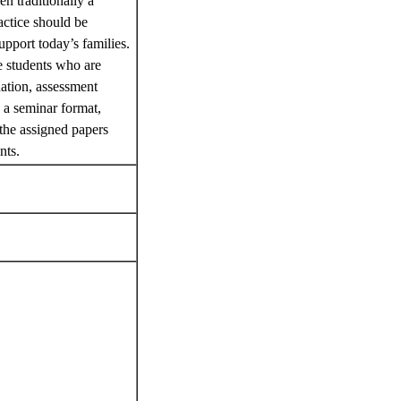
n traditionally a
actice should be
upport today’s families.
e students who are
dation, assessment
s a seminar format,
 the assigned papers
ents.