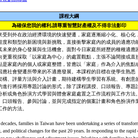
課程大綱
為確保您我的權利,請尊重智慧財產權及不得非法影印
來受到外在政治經濟環境的快速變遷，家庭逐漸縮小化、核心化
程度和類型的新困境與新挑戰，直接衝擊家庭內的成員的適應功
其未來的身心發展與生活機會。面對今日家庭所經歷的種種適應
向更重視採取「以家庭為中心」的處置觀點，主張不論間接或直
點是家庭內的個人或家庭整體，皆應以「家庭」作為介入的焦點
因應社會變遷所帶來的不適應發展。本課程的目標在使學生熟悉
架構、評量方法與介入計畫，期待建構學生學習有系統、有創意
的進行將採用專題討論的形式，除了課程講授、口頭報告、專題
分析或角色扮演方式學習與體會家庭處置之工作流程與工作方法
、口頭報告、參與討論，並與完成指定的個案計畫和角色扮演作
工作的方法。
 decades, families in Taiwan have been undertaking a series of transfor
, and political changes for the past 20 years. In responding to the rapid