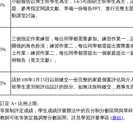
小組報告以博士班學生為主，T4-5可由碩士班學生為主，
5%
題、參考指定閱讀文獻、準備一份報告PPT、進行完整主
動課堂討論。
三個指定作業練習，每位同學都需要參加。練習作業一，
關係的角色扮演；練習作業二，每位同學都需提出實際案
15%
上作業；練習作業二，每位同學都需提出一個家庭提出一
例報告（英文文獻）。
請於106年1月15日以前繳交一份完整的家庭個案評估與
15%
班學生需另附評估設計的部分。如無法按時繳交，應事先
訂定 A+ 比例上限。
等第制評定成績，學生成績評量辦法中的百分制分數區間與單科
教師可依等第定義調整分數區間。詳見學習評量專區 (
連結
)。