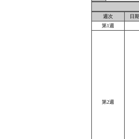
週次
日
第1週
第2週