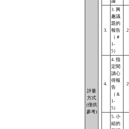
論
3. 興
趣議
題的
3.
報告
（＃
1-
5）
4. 指
定閱
讀心
得報
4.
告
評量
（＆
方式
1-
(僅供
5）
參考)
5. 小
組的