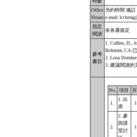
時數
Office
另約時間 備註：
Hours
e-mail: lcchen
指定
依各週規定
閱讀
1. Collins, D., 
Belmont,
參考
2. Lena Dominel
書目
3. 建議閱讀
No.
項目
百
1. 出
1.
席
2. 參
與課
2.
堂討