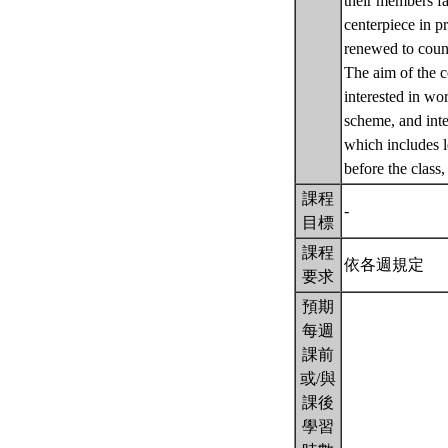
their members fa
centerpiece in p
renewed to count
The aim of the c
interested in wo
scheme, and inte
which includes l
before the class
課程
-
目標
課程
依各週規定
要求
預期
每週
課前
或/與
課後
學習