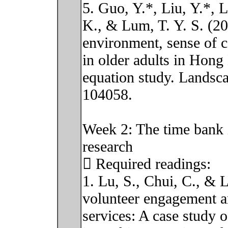
5. Guo, Y.*, Liu, Y.*, 
K., & Lum, T. Y. S. (20
environment, sense of 
in older adults in Hong
equation study. Landsc
104058.
Week 2: The time bank in
research
 Required readings:
1. Lu, S., Chui, C., & L
volunteer engagement am
services: A case study 