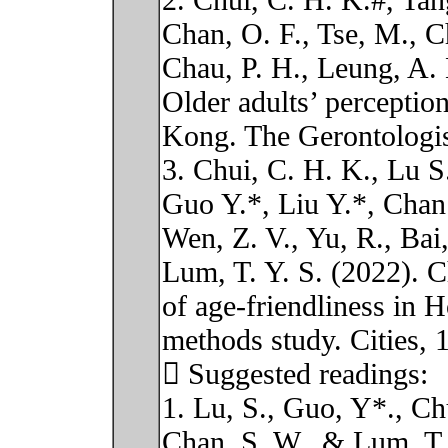
2. Chui, C. H. K.#, Tan
Chan, O. F., Tse, M., C
Chau, P. H., Leung, A. 
Older adults’ perceptio
Kong. The Gerontologis
3. Chui, C. H. K., Lu S
Guo Y.*, Liu Y.*, Chan 
Wen, Z. V., Yu, R., Bai
Lum, T. Y. S. (2022). C
of age-friendliness in 
methods study. Cities, 
 Suggested readings:
1. Lu, S., Guo, Y*., Chu
Chan, S. W., & Lum, T