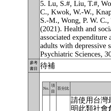
5. Lu, S.#, Liu, T.#, W
C., Kwok, W.-W., Knapp
S.-M., Wong, P. W. C., 
(2021). Health and socia
associated expenditure
adults with depressive
Psychiatric Sciences, 3
參考
待補
書目
項
No.
百分比
目
請使用台灣
明此類社會