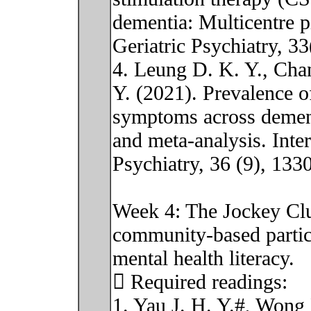
dementia: Multicentre pi
Geriatric Psychiatry, 3
4. Leung D. K. Y., Cha
Y. (2021). Prevalence o
symptoms across dement
and meta‐analysis. Inter
Psychiatry, 36 (9), 133
Week 4: The Jockey Cl
community-based partic
mental health literacy.
 Required readings:
1. Yau J. H. Y.#, Wong 