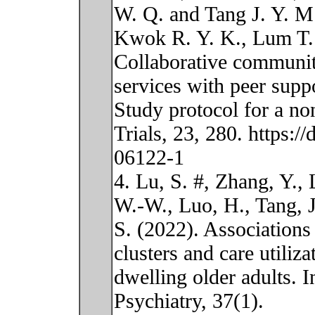
W. Q. and Tang J. Y. M
Kwok R. Y. K., Lum T. 
Collaborative communit
services with peer suppo
Study protocol for a no
Trials, 23, 280. https:
06122-1
4. Lu, S. #, Zhang, Y.,
W.-W., Luo, H., Tang, 
S. (2022). Association
clusters and care utili
dwelling older adults. I
Psychiatry, 37(1).