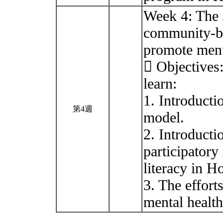
Week 4: The 
community-ba
promote menta
 Objectives:
learn:
1. Introduct
第4週
model.
2. Introduct
participatory
literacy in 
3. The effort
mental healt