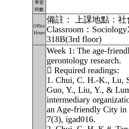
學習
時數
備註： 上課地點：社
Office
Classroom：SociologyX
Hours
318B(3rd floor)
Week 1: The age-friendl
gerontology research.
 Required readings:
1. Chui, C. H.-K., Lu, 
Guo, Y., Liu, Y., & Lum
intermediary organizati
an Age-friendly City i
7(3), igad016.