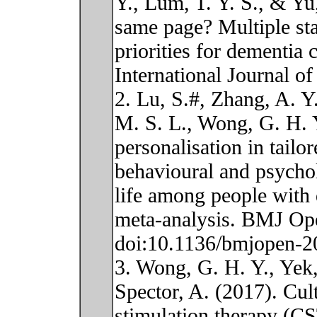
Y., Lum, T. Y. S., & Yu
same page? Multiple sta
priorities for dementia 
International Journal o
2. Lu, S.#, Zhang, A. Y.
M. S. L., Wong, G. H. 
personalisation in tailor
behavioural and psycho
life among people with
meta-analysis. BMJ Op
doi:10.1136/bmjopen-
3. Wong, G. H. Y., Yek,
Spector, A. (2017). Cult
stimulation therapy (CS