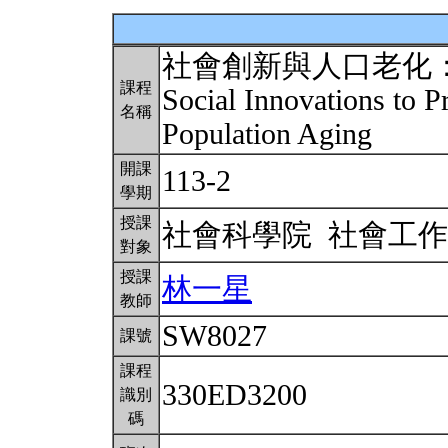
社會創新與人口老化
課程
Social Innovations to 
名稱
Population Aging
開課
113-2
學期
授課
社會科學院 社會工
對象
授課
林一星
教師
SW8027
課號
課程
330ED3200
識別
碼