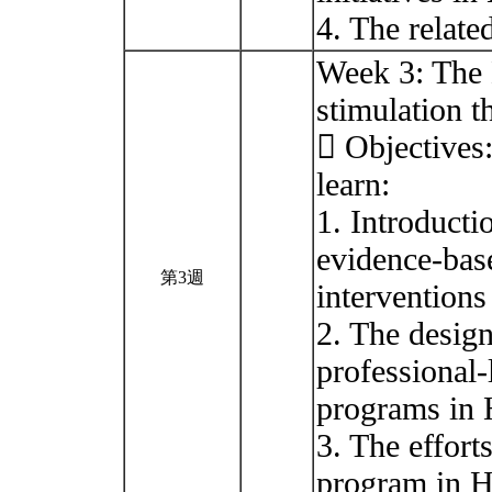
4. The relate
Week 3: The B
stimulation t
 Objectives:
learn:
1. Introducti
evidence-bas
第3週
interventions
2. The desig
professional-
programs in 
3. The effort
program in 