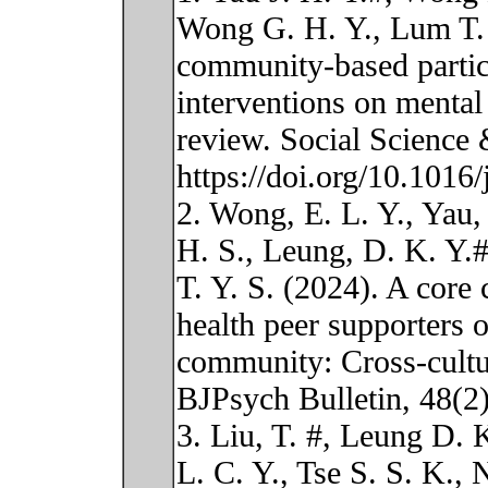
Wong G. H. Y., Lum T. Y
community-based partic
interventions on mental
review. Social Science
https://doi.org/10.1016
2. Wong, E. L. Y., Yau,
H. S., Leung, D. K. Y.
T. Y. S. (2024). A cor
health peer supporters o
community: Cross-cultu
BJPsych Bulletin, 48(2)
3. Liu, T. #, Leung D. 
L. C. Y., Tse S. S. K.,