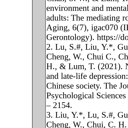
environment and mental
adults: The mediating ro
Aging, 6(7), igac070 (I
Gerontology). https://d
2. Lu, S.#, Liu, Y.*, Gu
Cheng, W., Chui C., Ch
H., & Lum, T. (2021). 
and late-life depression
Chinese society. The Jo
Psychological Sciences 
– 2154.
3. Liu, Y.*, Lu, S.#, Gu
Cheng, W., Chui, C. H. 