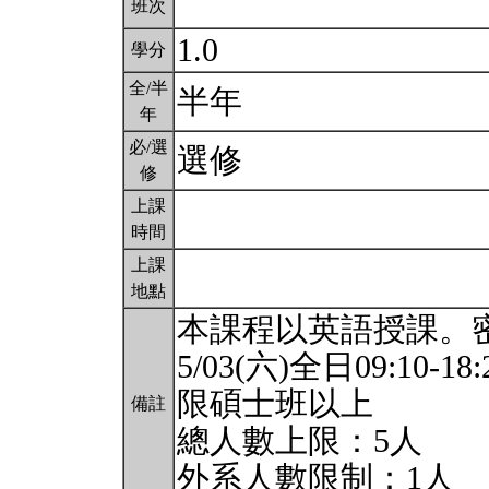
班次
1.0
學分
全/半
半年
年
必/選
選修
修
上課
時間
上課
地點
本課程以英語授課。密集5/0
5/03(六)全日09:10-18:
限碩士班以上
備註
總人數上限：5人
外系人數限制：1人