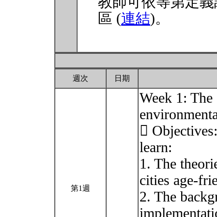
教師可依等第定義
區 (
連結
)。
週次
日期
Week 1: The a
environmenta
 Objectives:
learn:
1. The theori
cities age-fri
第1週
2. The backg
implementati