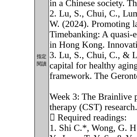
in a Chinese society. T
2. Lu, S., Chui, C., Lu
W. (2024). Promoting la
Timebanking: A quasi-
in Hong Kong. Innovati
3. Lu, S., Chui, C., & 
指定
capital for healthy agin
閱讀
framework. The Geronto
Week 3: The Brainlive p
therapy (CST) research
 Required readings:
1. Shi C.*, Wong, G. H.