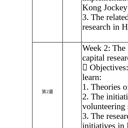
Kong Jockey C
3. The relat
research in 
Week 2: The t
capital resea
 Objectives:
learn:
1. Theories 
第2週
2. The initiat
volunteering
3. The resea
initiatives i