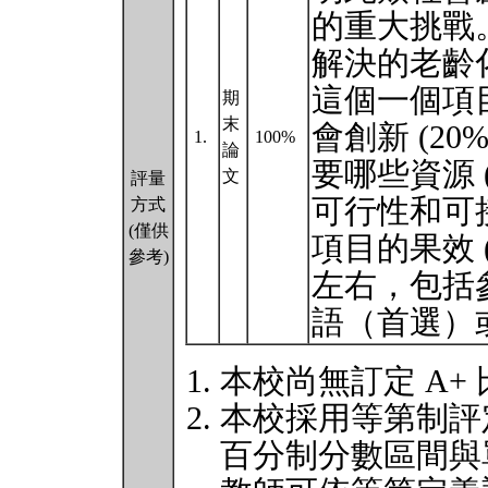
的重大挑戰。
解決的老齡化社
這個一個項
期
末
會創新 (20
1.
100%
論
要哪些資源 (
文
評量
可行性和可接受
方式
(僅供
項目的果效 (
參考)
左右，包括
語（首選）
本校尚無訂定 A+
本校採用等第制評
百分制分數區間與