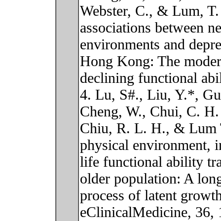
Webster, C., & Lum, T. 
associations between n
environments and depre
Hong Kong: The moderat
declining functional abi
4. Lu, S#., Liu, Y.*, G
Cheng, W., Chui, C. H.
Chiu, R. L. H., & Lum 
physical environment, in
life functional ability 
older population: A long
process of latent growt
eClinicalMedicine, 36,