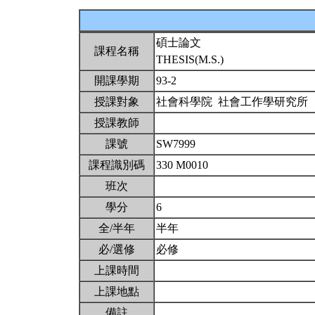
碩士論文
課程名稱
THESIS(M.S.)
開課學期
93-2
授課對象
社會科學院 社會工作學研究所
授課教師
課號
SW7999
課程識別碼
330 M0010
班次
學分
6
全/半年
半年
必/選修
必修
上課時間
上課地點
備註