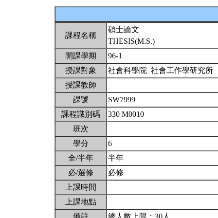
碩士論文
課程名稱
THESIS(M.S.)
開課學期
96-1
授課對象
社會科學院 社會工作學研究所
授課教師
課號
SW7999
課程識別碼
330 M0010
班次
學分
6
全/半年
半年
必/選修
必修
上課時間
上課地點
備註
總人數上限：30人