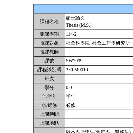
碩士論文
課程名稱
Thesis (M.S.)
開課學期
114-2
授課對象
社會科學院 社會工作學研究所
授課教師
課號
SW7999
課程識別碼
330 M0010
班次
學分
0.0
全/半年
半年
必/選修
必修
上課時間
上課地點
限本系所學生(含輔系、雙修生)