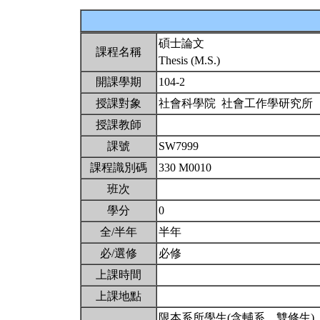
碩士論文
課程名稱
Thesis (M.S.)
開課學期
104-2
授課對象
社會科學院 社會工作學研究所
授課教師
課號
SW7999
課程識別碼
330 M0010
班次
學分
0
全/半年
半年
必/選修
必修
上課時間
上課地點
限本系所學生(含輔系、雙修生)