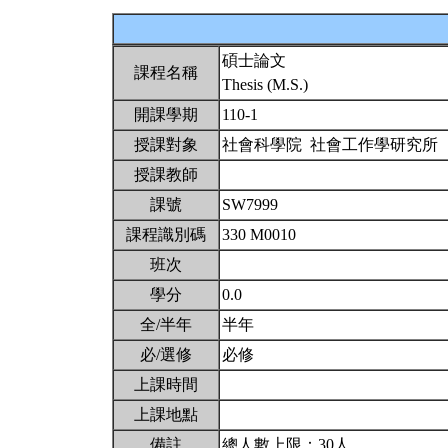
碩士論文
課程名稱
Thesis (M.S.)
開課學期
110-1
授課對象
社會科學院 社會工作學研究所
授課教師
課號
SW7999
課程識別碼
330 M0010
班次
學分
0.0
全/半年
半年
必/選修
必修
上課時間
上課地點
備註
總人數上限：30人