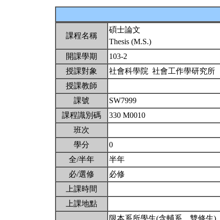
碩士論文
課程名稱
Thesis (M.S.)
開課學期
103-2
授課對象
社會科學院 社會工作學研究所
授課教師
課號
SW7999
課程識別碼
330 M0010
班次
學分
0
全/半年
半年
必/選修
必修
上課時間
上課地點
限本系所學生(含輔系、雙修生)