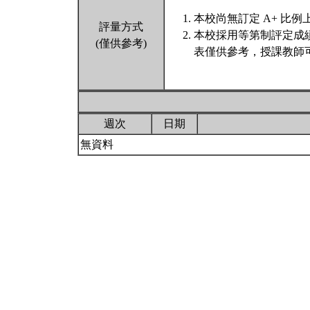
本校尚無訂定 A+ 比例
評量方式
本校採用等第制評定成
(僅供參考)
表僅供參考，授課教師
週次
日期
無資料