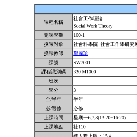
社會工作理論
課程名稱
Social Work Theory
開課學期
100-1
授課對象
社會科學院 社會工作學研究
授課教師
鄭麗珍
課號
SW7001
課程識別碼
330 M1000
班次
學分
3
全/半年
半年
必/選修
必修
上課時間
星期一6,7,8(13:20~16:20)
上課地點
社110
總人數上限：15人