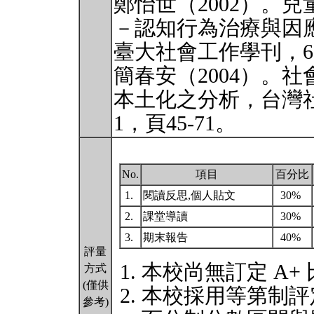
鄭怡世（2002）。
－認知行為治療與因
臺大社會工作學刊，6，
簡春安（2004）。
本土化之分析，台灣
1，頁45-71。
No.
項目
百分比
1.
閱讀反思,個人貼文
30%
2.
課堂導讀
30%
3.
期末報告
40%
評量
本校尚無訂定 A+
方式
(僅供
本校採用等第制評
參考)