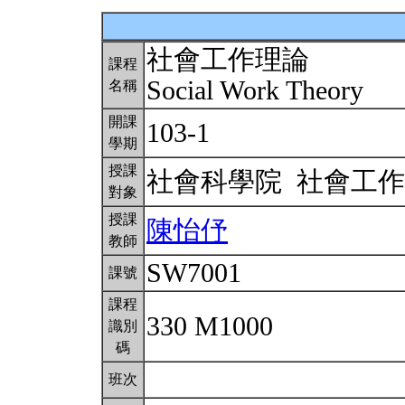
社會工作理論
課程
Social Work Theory
名稱
開課
103-1
學期
授課
社會科學院 社會工
對象
授課
陳怡伃
教師
SW7001
課號
課程
330 M1000
識別
碼
班次