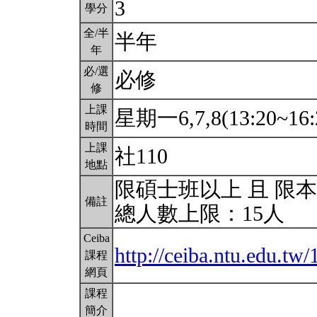
3
學分
全/半
半年
年
必/選
必修
修
上課
星期一6,7,8(13:20~16:
時間
上課
社110
地點
限碩士班以上 且 限
備註
總人數上限：15人
Ceiba
http://ceiba.ntu.edu.t
課程
網頁
課程
簡介