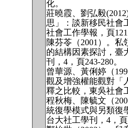
化。
莊曉霞、劉弘毅(201
思」：談新移民社會
社會工作學報，頁121-
陳芬苓（2001）。
的結構因素探討，臺
刊，4，頁243-280。
曾華源、黃俐婷（19
觀及增強權能觀對「
釋之比較，東吳社會工作
程秋梅、陳毓文（20
統復學模式與另類復
台大社工學刊，4，頁4