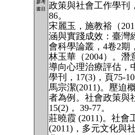
參考
政策與社會工作學刊，10
書目
86。
宋麗玉，施教裕（20
涵與實踐成效：臺灣
會科學論叢，4卷2期，
林玉華（2004）。
導向心理治療評估，
學刊，17(3)，頁75-1
馬宗潔(2011)。
者為例。社會政策與
15(2)， 39-77。
莊曉霞 (2011)。
(2011)，多元文化