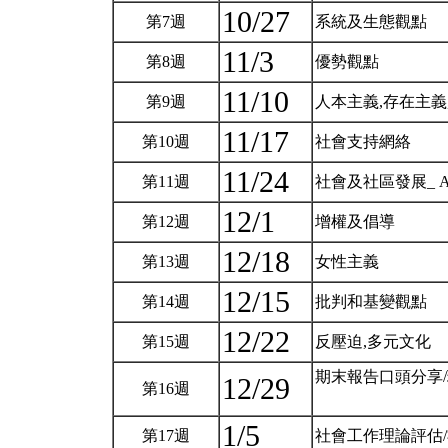
10/27
第7週
系統及生態觀點
11/3
第8週
優勢觀點
11/10
第9週
人本主義,存在主義,靈性_ 
11/17
第10週
社會支持網絡
11/24
第11週
社會及社區發展_ Asset-
12/1
第12週
增權及倡導
12/18
第13週
女性主義
12/15
第14週
批判和基變觀點
12/22
第15週
反壓迫,多元文化
期末報告口頭分享
12/29
第16週
1/5
第17週
社會工作理論評估