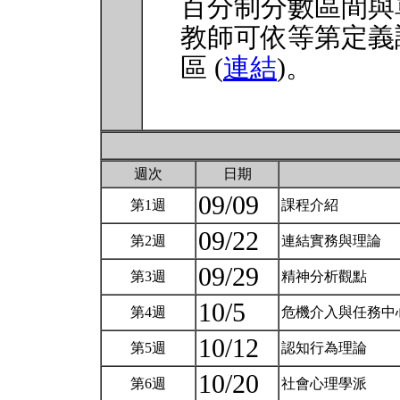
百分制分數區間與
教師可依等第定義
區 (
連結
)。
週次
日期
09/09
第1週
課程介紹
09/22
第2週
連結實務與理論
09/29
第3週
精神分析觀點
10/5
第4週
危機介入與任務中
10/12
第5週
認知行為理論
10/20
第6週
社會心理學派