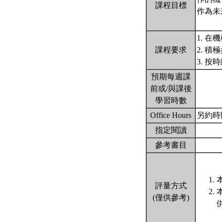
課程目標
作為未
1. 
課程要求
2. 
3. 
預期每週課
前或/與課後
學習時數
Office Hours
另約時
指定閱讀
參考書目
評量方式
(僅供參考)