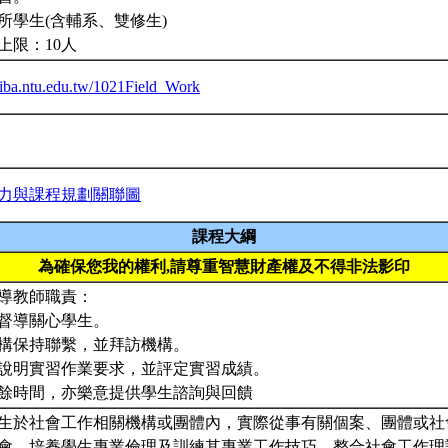
所學生(含輔系、雙修生)
上限：10人
ceiba.ntu.edu.tw/1021Field_Work
力與課程規劃關聯圖
課程大綱
為確保您我的權利,請尊重智慧財產權及不得非法影印
導教師職責：
定期督導關心學生。
與機構保持聯繫，並拜訪機構。
清楚說明實習作業要求，並評定實習成績。
在課餘時間，亦樂意提供學生諮詢與回饋
生於社會工作相關機構或團體內，實際從事有關個案、團體或社
會，培養學生專業倫理及訓練其專業工作技巧，整合社會工作理