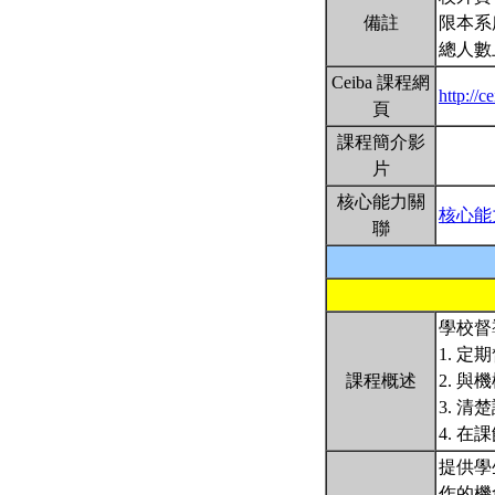
備註
限本系
總人數
Ceiba 課程網
http://
頁
課程簡介影
片
核心能力關
核心能
聯
學校督
1. 
課程概述
2. 
3. 
4. 
提供學
作的機