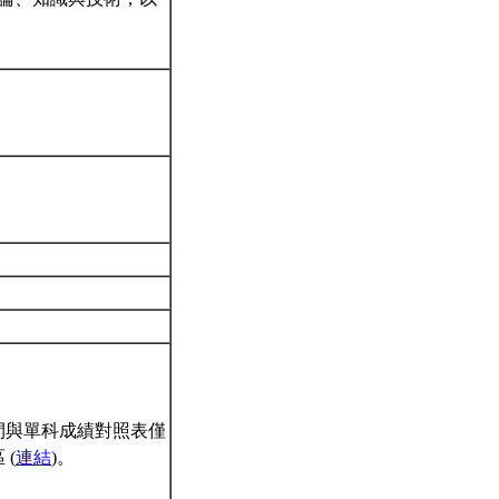
間與單科成績對照表僅
(
連結
)。