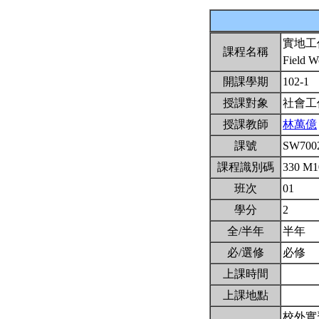
實地工
課程名稱
Field W
開課學期
102-1
授課對象
社會工
授課教師
林萬億
課號
SW700
課程識別碼
330 M
班次
01
學分
2
全/半年
半年
必/選修
必修
上課時間
上課地點
校外實