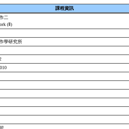
課程資訊
作二
ork (Ⅱ)
作學研究所
2
1010
習。