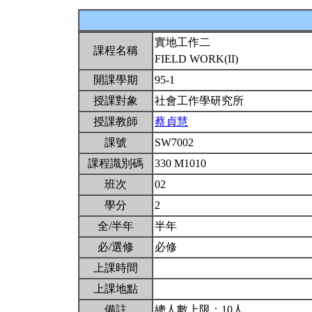
實地工作二
課程名稱
FIELD WORK(II)
開課學期
95-1
授課對象
社會工作學研究所
授課教師
蔡貞慧
課號
SW7002
課程識別碼
330 M1010
班次
02
學分
2
全/半年
半年
必/選修
必修
上課時間
上課地點
備註
總人數上限：10人