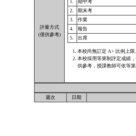
1.
期中考
2.
期末考
3.
作業
評量方式
4.
報告
(僅供參考)
5.
出席
本校尚無訂定 A+ 比例上限
本校採用等第制評定成績，
供參考，授課教師可依等第
週次
日期