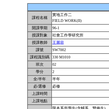
實地工作二
課程名稱
FIELD WORK(II)
開課學期
96-1
授課對象
社會工作學研究所
授課教師
王麗容
課號
SW7002
課程識別碼
330 M1010
班次
02
學分
2
全/半年
半年
必/選修
必修
上課時間
上課地點
限本系所學生(含輔系、雙修生)