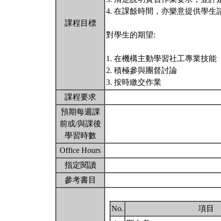
4. 在課餘時間，亦樂意提供學生
課程目標
對學生的期望:
1. 在機構主動學習社工專業技能
2. 積極參與團督討論
3. 按時繳交作業
課程要求
預期每週課
前或/與課後
學習時數
Office Hours
指定閱讀
參考書目
No.
項目