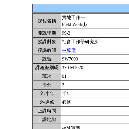
實地工作一
課程名稱
Field Work(Ⅰ)
開課學期
99-2
授課對象
社會工作學研究所
授課教師
林萬億
課號
SW7003
課程識別碼
330 M1020
班次
01
學分
2
全/半年
半年
必/選修
必修
上課時間
上課地點
校外實習。