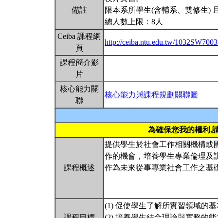
備註
限本系所學生(含輔系、雙修生) 
總人數上限：8人
Ceiba 課程網
http://ceiba.ntu.edu.tw/1032SW700
頁
課程簡介影
片
核心能力關
核心能力與課程規劃關聯圖
聯
為確保您我的權利,
提供學生於社會工作相關機構或
作的機會，培養學生專業倫理及
課程概述
作為未來從事專業社會工作之基
(1) 促使學生了解所實習領域的
課程目標
(2) 培養學生結合理論與實務