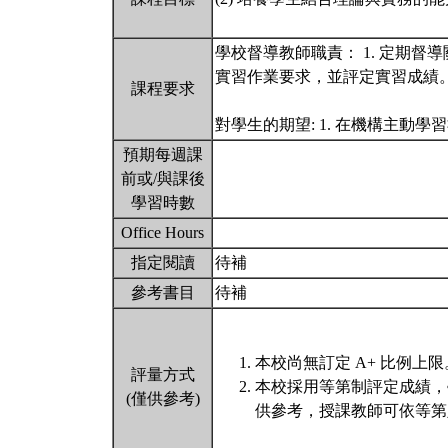
學校督導教師職責： 1. 定期督導
實習作業要求，並評定實習成績。
課程要求
對學生的期望: 1. 在機構主動學
預期每週課
前或/與課後
學習時數
Office Hours
指定閱讀
待補
參考書目
待補
本校尚無訂定 A+ 比例上限
評量方式
本校採用等第制評定成績，
(僅供參考)
供參考，授課教師可依等第