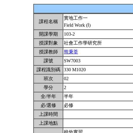
實地工作一
課程名稱
Field Work (Ⅰ)
開課學期
103-2
授課對象
社會工作學研究所
授課教師
熊秉荃
課號
SW7003
課程識別碼
330 M1020
班次
02
學分
2
全/半年
半年
必/選修
必修
上課時間
上課地點
校外實習。