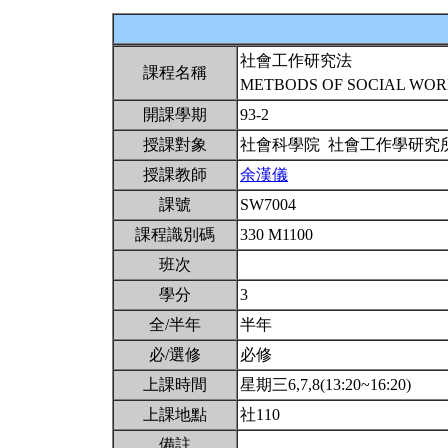
社會工作研究法
課程名稱
METBODS OF SOCIAL WO
開課學期
93-2
授課對象
社會科學院 社會工作學研究
授課教師
余漢儀
課號
SW7004
課程識別碼
330 M1100
班次
學分
3
全/半年
半年
必/選修
必修
上課時間
星期三6,7,8(13:20~16:20)
上課地點
社110
備註