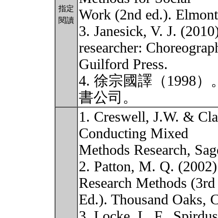
指定
Work (2nd ed.). Elmon
閱讀
3. Janesick, V. J. (2010)
researcher: Choreograp
Guilford Press.
4. 徐宗國譯（199
書公司。
1. Creswell, J.W. & Cla
Conducting Mixed
Methods Research, Sage
2. Patton, M. Q. (2002)
Research Methods (3rd
Ed.). Thousand Oaks, C
3. Locke, L. F., Spirdu