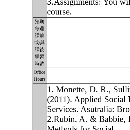
3.Assignments: You wil
course.
預期
每週
課前
或/與
課後
學習
時數
Office
Hours
1. Monette, D. R., Sull
(2011). Applied Social
Services. Asutralia: Br
2.Rubin, A. & Babbie, E
Methods for Social