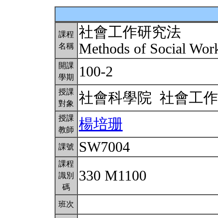
社會工作研究法
課程
Methods of Social Wor
名稱
開課
100-2
學期
授課
社會科學院 社會工
對象
授課
楊培珊
教師
SW7004
課號
課程
330 M1100
識別
碼
班次