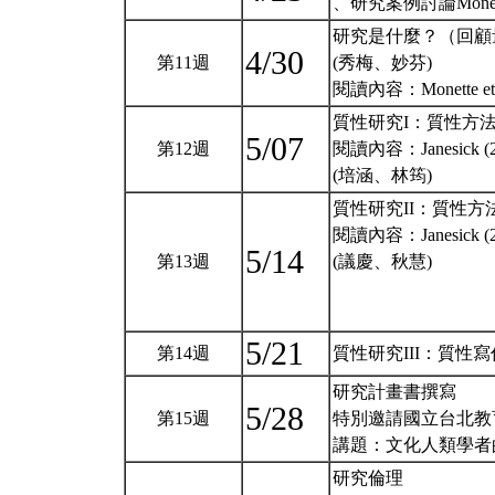
、研究案例討論Monette e
研究是什麼？（回顧
4/30
第11週
(秀梅、妙芬)
閱讀內容：Monette et a
質性研究I：質性方法與ora
5/07
第12週
閱讀內容：Janesick (201
(培涵、林筠)
質性研究II：質性方
閱讀內容：Janesick (2010
5/14
第13週
(議慶、秋慧)
5/21
第14週
質性研究III：質性寫作閱讀內
研究計畫書撰寫
5/28
第15週
特別邀請國立台北教
講題：文化人類學者
研究倫理