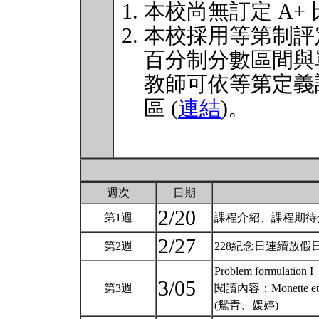
本校尚無訂定 A+
本校採用等第制評
百分制分數區間與
教師可依等第定義
區 (
連結
)。
週次
日期
2/20
第1週
課程介紹、課程期待
2/27
第2週
228紀念日連續放假
Problem formulation I
3/05
第3週
閱讀內容：Monette et al. 
(鴛青、媛婷)