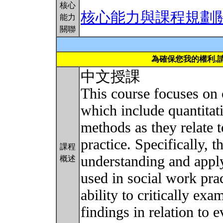
核心
核心能力與課程規劃
能力
關聯
為確保您我的權利,
中文授課
This course focuses on c
which include quantitati
methods as they relate t
practice. Specifically, 
課程
understanding and applyi
概述
used in social work pra
ability to critically exa
findings in relation to 