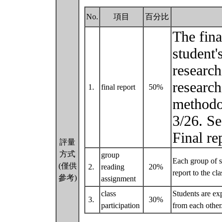
No.
項目
百分比
The fina
student'
research
research
1.
final report
50%
methodol
3/26. Se
Final re
評量
方式
group
Each group of s
(僅供
2.
reading
20%
report to the cl
參考)
assignment
class
Students are exp
3.
30%
participation
from each other