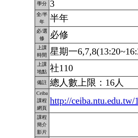
3
學分
全/半
半年
年
必/選
必修
修
上課
星期一6,7,8(13:20~16:
時間
上課
社110
地點
總人數上限：16人
備註
Ceiba
http://ceiba.ntu.e
課程
網頁
課程
簡介
影片