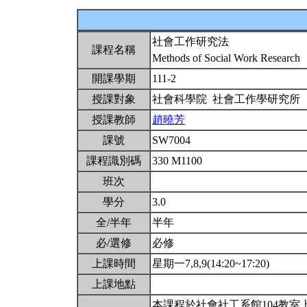
社會工作研究法
課程名稱
Methods of Social Work Research
開課學期
111-2
授課對象
社會科學院 社會工作學研究所
授課教師
趙曉芳
課號
SW7004
課程識別碼
330 M1100
班次
學分
3.0
全/半年
半年
必/選修
必修
上課時間
星期一7,8,9(14:20~17:20)
上課地點
本課程於社會社工系館104教室