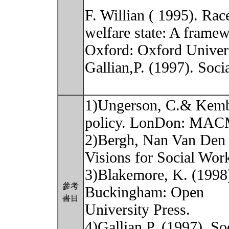
F. Willian ( 1995). Race
welfare state: A framew
Oxford: Oxford Univers
Gallian,P. (1997). Soci
1)Ungerson, C.& Kemb
policy. LonDon: MA
2)Bergh, Nan Van Den 
Visions for Social Wor
3)Blakemore, K. (1998).
參考
Buckingham: Open
書目
University Press.
4)Gallian,P. (1997). So