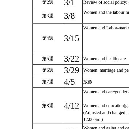
3/1
第2週
Review of social policy
Women and the labour m
3/8
第3週
Women and Labor-market
3/15
第4週
3/22
第5週
Women and health care
3/29
第6週
Women, marriage and per
4/5
第7週
放假
Women and care/gender a
4/12
第8週
Women and education(ge
(Adjusted and change
12:00 am )
Women and aging and ca