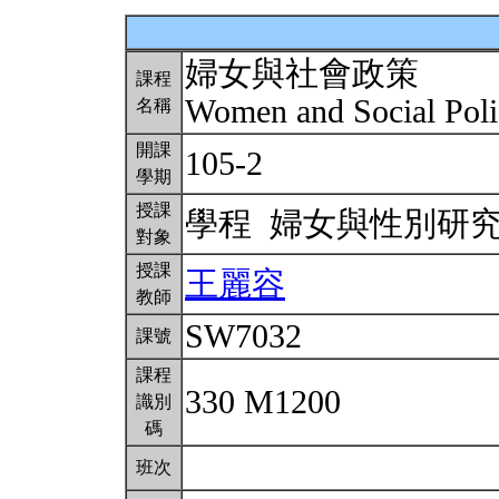
婦女與社會政策
課程
Women and Social Pol
名稱
開課
105-2
學期
授課
學程 婦女與性別研
對象
授課
王麗容
教師
SW7032
課號
課程
330 M1200
識別
碼
班次