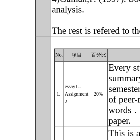
analysis.
The rest is refered to 
No.
項目
百分比
Every st
summary 
semeste
essay1--
1.
Assignment
20%
of peer-
2
words . 
paper.
This is 