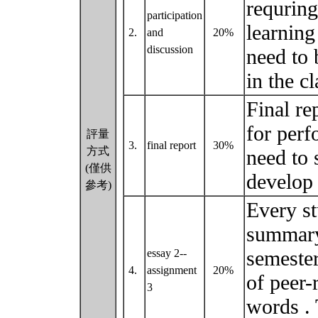
requring
participation
learning
2.
and
20%
discussion
need to 
in the c
Final re
for perf
評量
3.
final report
30%
方式
need to 
(僅供
develop 
參考)
Every st
summary 
semeste
essay 2--
4.
assignment
20%
of peer-
3
words . 