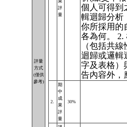
果
個人可得到
評
量
輯迴歸分析：
你所採用的
各為何。 2
（包括共線性
迴歸或邏輯迴
評量
字及表格）
方式
告內容外，
(僅供
參考)
期
中
成
2.
30%
果
評
量