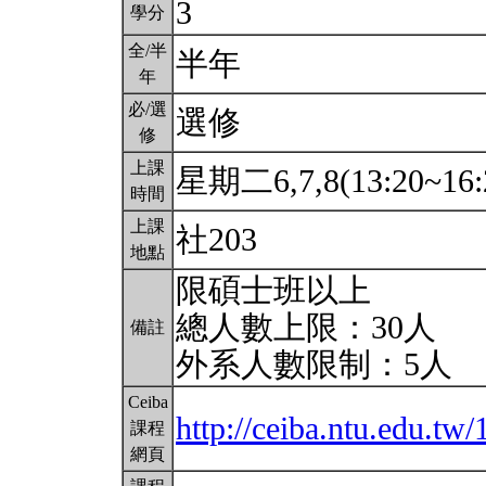
3
學分
全/半
半年
年
必/選
選修
修
上課
星期二6,7,8(13:20~16:
時間
上課
社203
地點
限碩士班以上
總人數上限：30人
備註
外系人數限制：5人
Ceiba
http://ceiba.ntu.edu.tw
課程
網頁