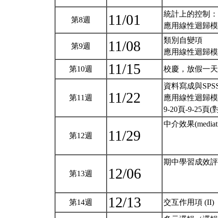
統計上的控制：
11/01
第8週
應用線性迴歸模型:
類別自變項
11/08
第9週
應用線性迴歸模型:
11/15
第10週
校慶，放假一
資料寫成與SPS
11/22
第11週
應用線性迴歸模型
9-20頁-9-2
中介效果(mediati
11/29
第12週
期中學習成效評
12/06
第13週
12/13
第14週
交互作用項 (II)