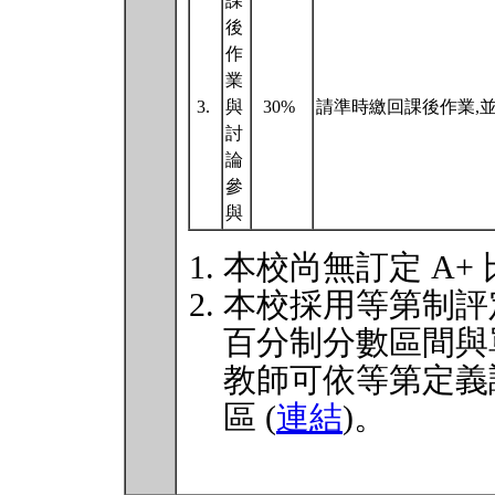
課
後
作
業
3.
與
30%
請準時繳回課後作業,
討
論
參
與
本校尚無訂定 A+
本校採用等第制評
百分制分數區間與
教師可依等第定義
區 (
連結
)。