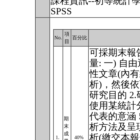
課程資訊--初等統計學實
SPSS
項
No.
百分比
目
可採期末報
量: 一) 
性文章(內
析)，然後依
研究目的 2
使用某統計分
代表的意涵 
期
析方法及呈
末
成
析(繳交本報
1.
40%