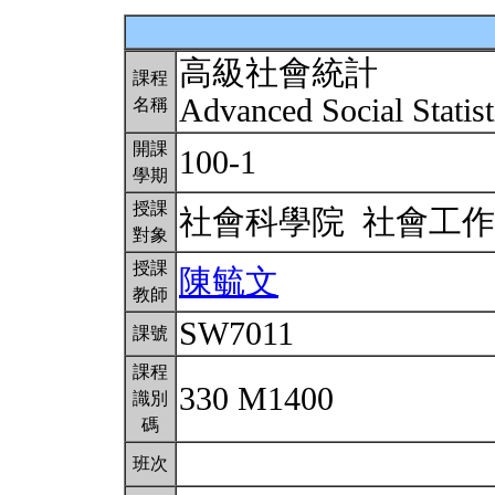
高級社會統計
課程
Advanced Social Statis
名稱
開課
100-1
學期
授課
社會科學院 社會工
對象
授課
陳毓文
教師
SW7011
課號
課程
330 M1400
識別
碼
班次