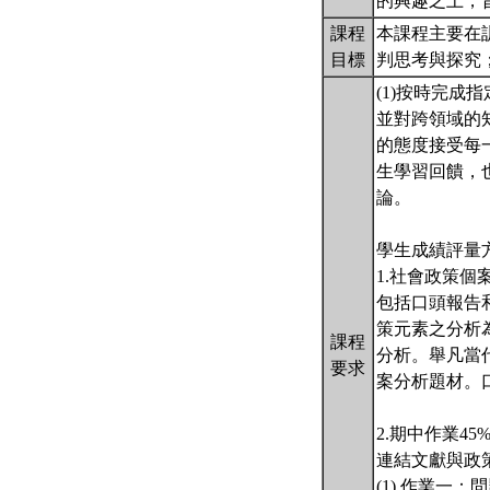
的興趣之上，
課程
本課程主要在
目標
判思考與探究
(1)按時完成
並對跨領域的
的態度接受每
生學習回饋，
論。
學生成績評量
1.社會政策個
包括口頭報告
策元素之分析為
課程
分析。舉凡當
要求
案分析題材。口
2.期中作業45
連結文獻與政策
(1) 作業一：