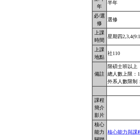
半年
年
必/選
選修
修
上課
星期四2,3,4(9:1
時間
上課
社110
地點
限碩士班以上
備註
總人數上限：1
外系人數限制
課程
簡介
影片
核心
能力
核心能力與課
關聯