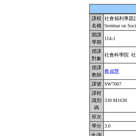
課程
社會福利專題
名稱
Seminar on Soci
開課
114-1
學期
授課
社會科學院 
對象
授課
蔡貞慧
教師
課號
SW7007
課程
識別
330 M1630
碼
班次
學分
3.0
全/半