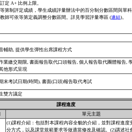
訂定 A+ 比例上限。
等第制評定成績，學生成績評量辦法中的百分制分數區間與單科
教師可依等第定義調整分數區間。詳見學習評量專區 (
連結
)。
音輔助, 提供學生彈性出席課程方式
作業繳交期限, 書面報告取代口頭報告, 個人報告取代團體報告,
其他形式呈現
期末考試日期(時間), 書面(口頭)報告取代考試
生雙方議定
課程進度
期
單元主題
(1)課程介紹：包括對本課程內容全貌的介紹，並對課程進度
分方式，以及課堂規範要求等做適當修改及確認。(2)講述社