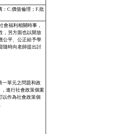
C.價值倫理；F.批
心社會福利相關時事，
性，另方面也以開放
應公平、公正給予學
迎隨時向老師提出討
第一單元之問題和政
一），進行社會政策個案
可以作為社會政策個
。