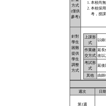
本校尚無
方式
本校採用
(僅供
考，授課
參考)
針對
上課形
以錄
學生
式
困難
作業繳
延長
提供
交方式
改以
學生
考試形
調整
延後
式
方式
其他
由師
週次
日
第1週