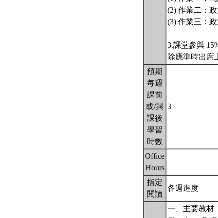
(2) 作業二：
(3) 作業三：
3.課堂參與 15
除應準時出席
預期
每週
課前
或/與
3
課後
學習
時數
Office
Hours
指定
各週進度
閱讀
一、主要教材