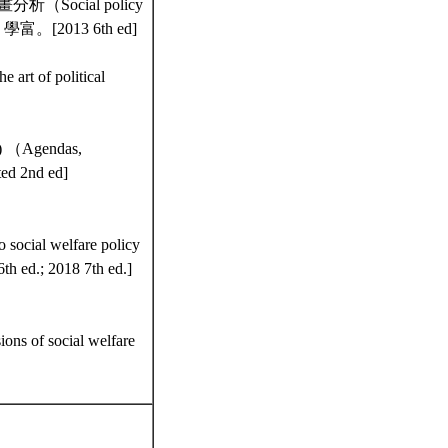
析（Social policy
，台北：學富。[2013 6th ed]
of political
Agendas,
d 2nd ed]
o social welfare policy
th ed.; 2018 7th ed.]
f social welfare