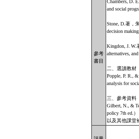
Chambers, 
and social pro
Stone, D.著，
decision mak
Kingdon, 
參考
alternatives
書目
二、選讀教材
Popple, P. R., &
analysis for soc
三、參考資料
Gilbert, N.
policy 7th e
以及其他課堂
評量