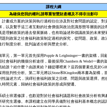
課程大綱
為確保您我的權利,請尊重智慧財產權及不得非法影印
、計畫或方案的決策與執行過程往往涉及對社會問題的認定、對
解，以及繫乎這三者互動的社會價值與政治意識形態等層面的詮
既是理解政策的過去發展脈絡，也有助論述和倡議政策的未來變
問題到政策之社會福利政策制定過程的探究，從問題、政策、政
進行制度分析、批判論述分析與歷史分析。
元，第一單元首先採用Popple & Leighninger一書的架構
社會福利的幾個分析途徑，最後採用Chambers & Wedel一書
誰？給什麼？由誰來給？錢從哪裡來？這四個要素也見於Gilbert &
強調採用批判性分析。第二單元將以Stone和Kingdon兩本書為架構，
性論述方式，演繹社會福利政策之目標、問題與政策選擇。然後採藉
入時間元素，歸納社會福利政策的形成與變遷。
系碩士班選修課，也歡迎對於社會福利議題和社會政策分析有興
所研究生選修。本課程建立在同學具備對社會福利基本概念的認