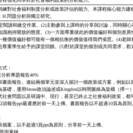
旨在強化同學對於社會福利政策的分析能力。
訓練對社會福利制度分析或政策評估的能力。本課程核心能力建構：
；H.問題分析與獨立研究。
指定閱讀和繳交作業。(2)主動參與上課時的分享與討論，同時關
知識抱持開放的態度。(3)一方面尊重彼此的價值偏好和個別差異
一種價值偏好都可能有一個相抗衡的價值值得我們省思。(4)老師
也尊重學生給予的課堂回饋。(5)對於課堂的個別或共同需求，歡
方式：
案分析專題報告40%
和書面報告。連結兩個單元並深入探討一個政策或方案，例如以
基礎，運用Stone政治論述或Kingdon以時間脈絡為架構（擇
代社會問題以及研議中、現行，甚至已終止之社會福利政策，都
頭報告ppt最遲應於前一天上傳。書面報告以不超過10頁為原則
%
個案，以不超過5頁ppt為原則，分享前一天上傳。
問題因果鏈