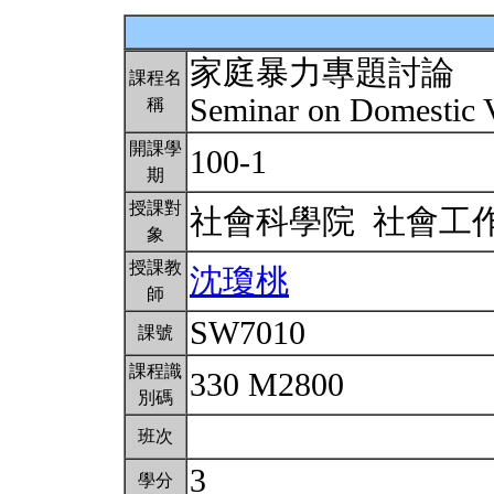
家庭暴力專題討論
課程名
Seminar on Domestic 
稱
開課學
100-1
期
授課對
社會科學院 社會工
象
授課教
沈瓊桃
師
SW7010
課號
課程識
330 M2800
別碼
班次
3
學分