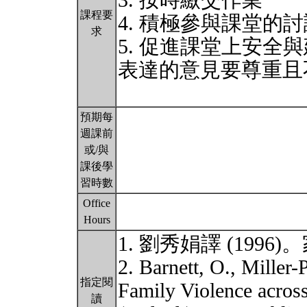
3. 按時繳交作業
課程要
4. 積極參與課堂的討
求
5. 促進課堂上安
表達的意見要尊重且
預期每
週課前
或/與
課後學
習時數
Office
Hours
1. 劉秀娟譯 (199
2. Barnett, O., Miller-
指定閱
Family Violence across
讀