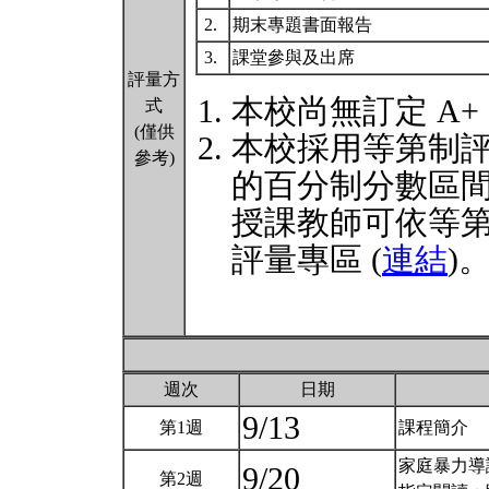
2.
期末專題書面報告
3.
課堂參與及出席
評量方
本校尚無訂定 A+
式
(僅供
本校採用等第制
參考)
的百分制分數區
授課教師可依等
評量專區 (
連結
)
週次
日期
9/13
第1週
課程簡介
家庭暴力導論
9/20
第2週