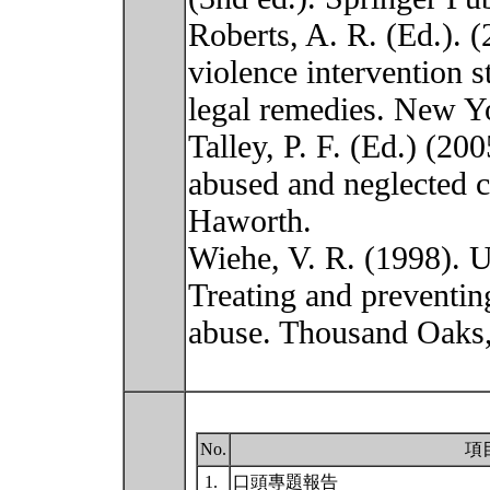
Roberts, A. R. (Ed.). 
violence intervention s
legal remedies. New Y
Talley, P. F. (Ed.) (20
abused and neglected 
Haworth.
Wiehe, V. R. (1998). U
Treating and preventing
abuse. Thousand Oaks,
No.
項
1.
口頭專題報告