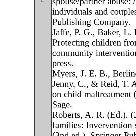
spouse/partner abuse: 
individuals and coupl
Publishing Company.
Jaffe, P. G., Baker, L
Protecting children fro
community interventio
press.
Myers, J. E. B., Berline
Jenny, C., & Reid, T.
on child maltreatment
Sage.
Roberts, A. R. (Ed.). 
families: Invervention
(3nd ed.). Springer P