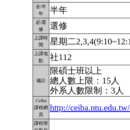
全/半
半年
年
必/選
選修
修
上課時
星期二2,3,4(9:10~12:
間
上課地
社112
點
限碩士班以上
總人數上限：15人
備註
外系人數限制：3人
Ceiba
http://ceiba.ntu.edu.t
課程網
頁
課程簡