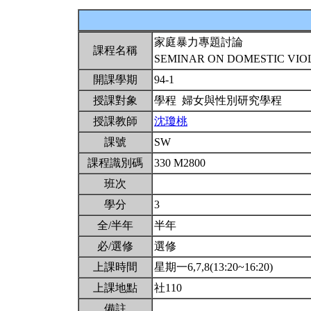
家庭暴力專題討論
課程名稱
SEMINAR ON DOMESTIC VI
開課學期
94-1
授課對象
學程 婦女與性別研究學程
授課教師
沈瓊桃
課號
SW
課程識別碼
330 M2800
班次
學分
3
全/半年
半年
必/選修
選修
上課時間
星期一6,7,8(13:20~16:20)
上課地點
社110
備註