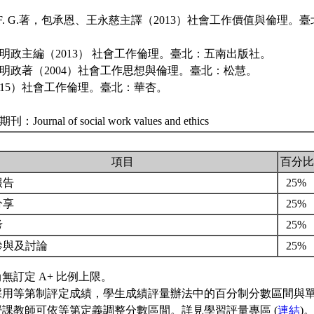
amer, F. G.著，包承恩、王永慈主譯（2013）社會工作價值與倫理
李明政主編（2013） 社會工作倫理。臺北：五南出版社。
李明政著（2004）社會工作思想與倫理。臺北：松慧。
2015）社會工作倫理。臺北：華杏。
Journal of social work values and ethics
項目
百分比
報告
25%
分享
25%
考
25%
參與及討論
25%
無訂定 A+ 比例上限。
採用等第制評定成績，學生成績評量辦法中的百分制分數區間與
授課教師可依等第定義調整分數區間。詳見學習評量專區 (
連結
)