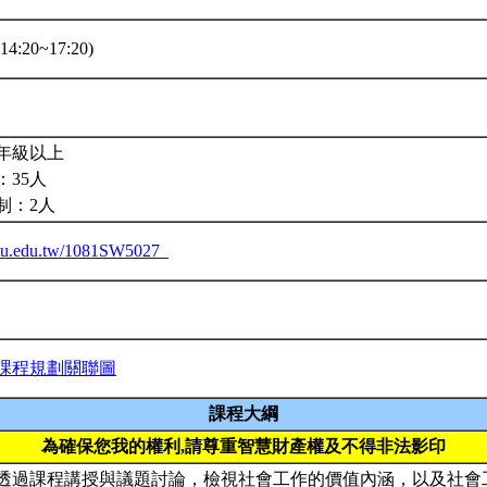
4:20~17:20)
年級以上
：35人
制：2人
.ntu.edu.tw/1081SW5027_
課程規劃關聯圖
課程大綱
為確保您我的權利,請尊重智慧財產權及不得非法影印
透過課程講授與議題討論，檢視社會工作的價值內涵，以及社會