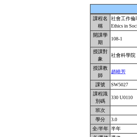
課程名
社會工作倫
稱
Ethics in So
開課學
108-1
期
授課對
社會科學院
象
授課教
趙曉芳
師
課號
SW5027
課程識
330 U0110
別碼
班次
學分
3.0
全/半年
半年