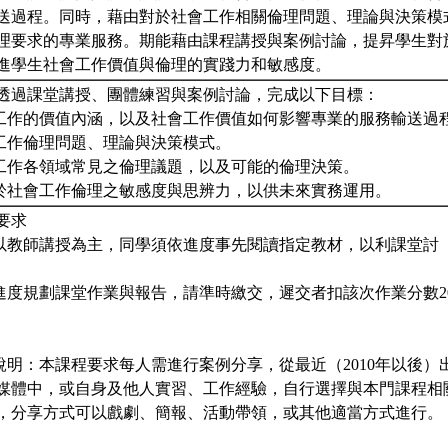
送過程。同時，藉由對於社會工作相關倫理問題、理論與決策模
理要求的專業服務。期能藉由課程講授與案例討論，提昇學生對
進學生社會工作價值與倫理的實踐力和敏感度。
透過課堂講授、團體練習與案例討論，完成以下目標：
會工作的價值內涵，以及社會工作價值如何影響專業的服務輸送過
會工作倫理問題、理論與決策模式。
會工作各領域常見之倫理議題，以及可能的倫理決策。
生於社會工作倫理之敏感度與思辨力，以供未來實務運用。
要求
式以教師講授為主，同學須依進度事先閱讀指定教材，以利課堂討
依進度規劃課堂作業與報告，請準時繳交，遲交者扣該次作業分數2
享說明：本課程要求每人需進行案例分享，從最近（2010年以後
媒體中，或自身及他人實習、工作經驗，自行選擇與本門課程相
，分享方式可以戲劇、簡報、活動帶領，或其他適當方式進行。