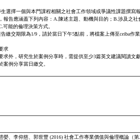
：
學生選擇一個與本門課程相關之社會工作領域或爭議性課題撰寫
，報告應涵蓋下列內容：A.陳述主題、動機與目的；B.涉及之
C.可能的倫理決策方式。
告繳交期限為1/9，請於當日下午5點前，將檔案上傳至ceiba作
要求
要求外，研究生於案例分享時，需提供至少3篇英文建議閱讀文獻
於案例分享當日繳交。
慧嫈、李仰慈、郭世豐 (2016) 社會工作專業價值與倫理概論（