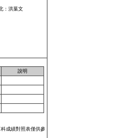
。臺北：洪葉文
說明
單科成績對照表僅供參
。