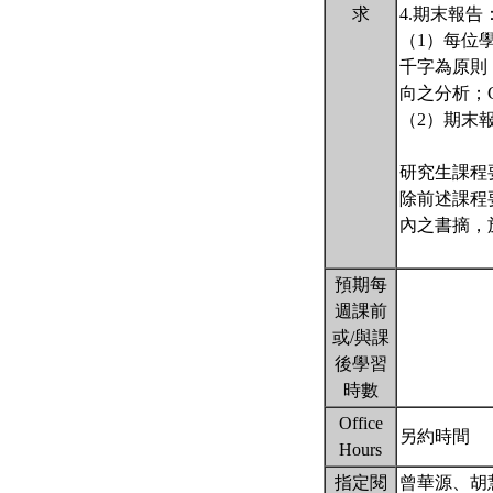
求
4.期末報告
（1）每位
千字為原則
向之分析；
（2）期末報
研究生課程
除前述課程
內之書摘，
預期每
週課前
或/與課
後學習
時數
Office
另約時間
Hours
指定閱
曾華源、胡