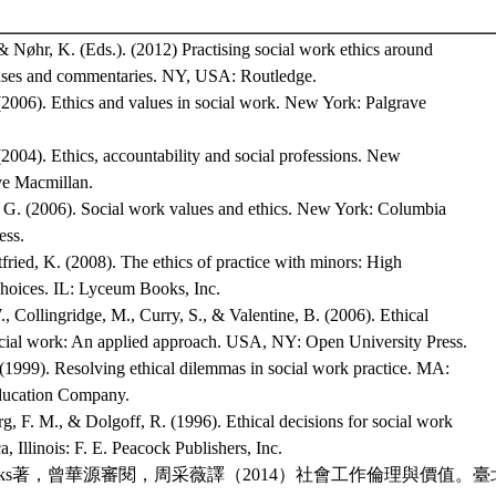
& Nøhr, K. (Eds.). (2012) Practising social work ethics around
ases and commentaries. NY, USA: Routledge.
(2006). Ethics and values in social work. New York: Palgrave
(2004). Ethics, accountability and social professions. New
ve Macmillan.
. G. (2006). Social work values and ethics. New York: Columbia
ess.
fried, K. (2008). The ethics of practice with minors: High
choices. IL: Lyceum Books, Inc.
, Collingridge, M., Curry, S., & Valentine, B. (2006). Ethical
social work: An applied approach. USA, NY: Open University Press.
 (1999). Resolving ethical dilemmas in social work practice. MA:
ducation Company.
, F. M., & Dolgoff, R. (1996). Ethical decisions for social work
ca, Illinois: F. E. Peacock Publishers, Inc.
ah Banks著，曾華源審閱，周采薇譯（2014）社會工作倫理與價值。