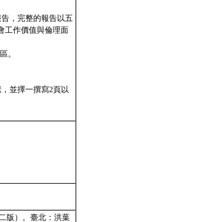
報告，完整的報告以五
社會工作價值與倫理面
業區。
，並擇一撰寫2頁以
第二版）。臺北：洪葉