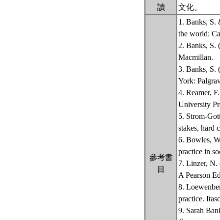
讀
文化。
1. Banks, S. 
the world: C
2. Banks, S. 
Macmillan.
3. Banks, S. 
York: Palgra
4. Reamer, F
University Pr
5. Strom-Gott
stakes, hard 
6. Bowles, W.
practice in 
參考書
7. Linzer, N.
目
A Pearson E
8. Loewenberg
practice. Itas
9. Sar