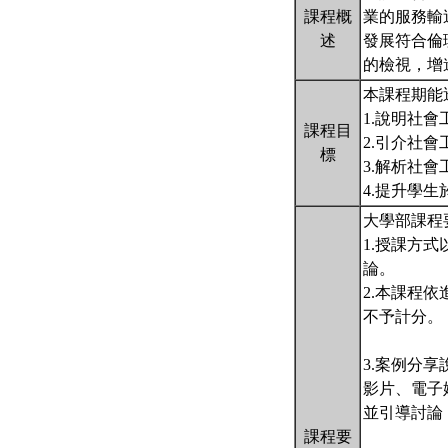
課程概
業的服務輸
述
發展符合倫
的檢視，增
本課程期能
1.說明社
課程目
2.引介社
標
3.解析社
4.提升學
大學部課程
1.授課方
論。
2.本課程
不予計分。
3.案例分
影片、電子
並引導討論
課程要