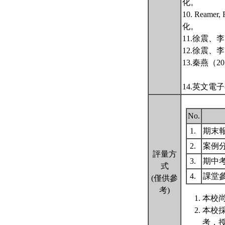
化。
10. Re
化。
11.徐震、
12.徐震、
13.秦燕（
14.英文電子期刊：
No.
1.
期末
2.
案例
評量方
3.
期中
式
4.
課堂
(僅供參
考)
本校尚
本校
考，