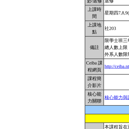
必/選修
選修
上課時
星期四7,8,9(1
間
上課地
社203
點
限學士班三
備註
總人數上限
外系人數限
Ceiba 課
http://ceiba
程網頁
課程簡
介影片
核心能
核心能力與
力關聯
本課程旨在