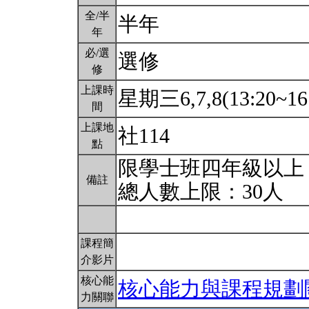
全/半
半年
年
必/選
選修
修
上課時
星期三6,7,8(13:20~16
間
上課地
社114
點
限學士班四年級以上
備註
總人數上限：30人
課程簡
介影片
核心能
核心能力與課程規劃
力關聯