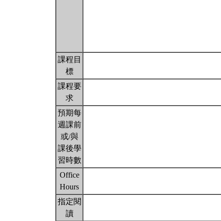
課程目
標
課程要
求
預期每
週課前
或/與
課後學
習時數
Office
Hours
指定閱
讀