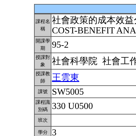
社會政策的成本效益
課程名
COST-BENEFIT ANA
稱
開課學
95-2
期
授課對
社會科學院 社會工
象
授課教
王雲東
師
SW5005
課號
課程識
330 U0500
別碼
班次
3
學分