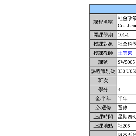
社會政
課程名稱
Cost-bene
開課學期
101-1
授課對象
社會科
授課教師
王雲東
課號
SW5005
課程識別碼
330 U05
班次
學分
3
全/半年
半年
必/選修
選修
上課時間
星期四6,7,
上課地點
社205
限本系所