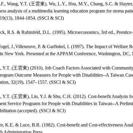
S.F., Wang, Y.T. (王雲東), Wu, L.Y., Hsu, M.Y., Chang, S.C. & Hayter, 
ness analysis of a multimedia learning education program for stoma patie
 19(13), 1844-1854. (SSCI & SCI)
ck, R.S. & Rubinfeld, D.L. (1995). Microeconomics, 3rd ed., Prentice- 
ogel, J.,Villeneuve, P. & Garfinkel, I. (1997). The Impact of Welfare R
 in New York. Presented at the APPAM Conference, Washington, DC, 
, Y.T. (王雲東) (2010). Job Coach Factors Associated with Communi
rogram Outcome Measures for People with Disabilities--A Taiwan Case
tation, 32(19), 1547–1557. (SSCI & SCI)
 Y.T. (王雲東), Lin, Y.J. & Shu, C.H. (2012). Cost-benefit Analysis fo
t Service Programs for People with Disabilities in Taiwan--A Prelimi
ilitation (accepted). (SSCI & SCI)
r, K.E. & Luce, B.R. (1982). Cost-benefit and Cost-effectiveness Anal
h Administration Press.