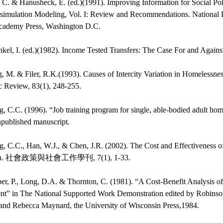
, C. & Hanusheck, E. (ed.)(1991). Improving Information for Social Po
-simulation Modeling, Vol. I: Review and Recommendations. National 
cademy Press, Washington D.C.
nkel, I. (ed.)(1982). Income Tested Transfers: The Case For and Agains
, M. & Filer, R.K.(1993). Causes of Intercity Variation in Homelessn
 Review, 83(1), 248-255.
, C.C. (1996). “Job training program for single, able-bodied adult ho
published manuscript.
, C.C., Han, W.J., & Chen, J.R. (2002). The Cost and Effectiveness o
wan. 社會政策與社會工作學刊, 7(1), 1-33.
r, P., Long, D.A. & Thornton, C. (1981). “A Cost-Benefit Analysis o
t” in The National Supported Work Demonstration edited by Robinson 
and Rebecca Maynard, the University of Wisconsin Press,1984.