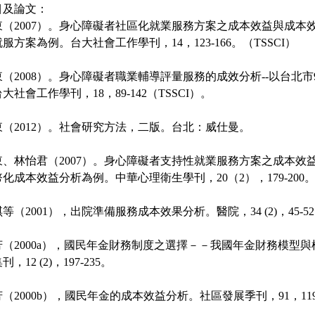
目及論文：
雲東（2007）。身心障礙者社區化就業服務方案之成本效益與成本效能
就服方案為例。台大社會工作學刊，14，123-166。（TSSCI）
雲東（2008）。身心障礙者職業輔導評量服務的成效分析--以台北市9
大社會工作學刊，18，89-142（TSSCI）。
雲東（2012）。社會研究方法，二版。台北：威仕曼。
雲東、林怡君（2007）。身心障礙者支持性就業服務方案之成本效
化成本效益分析為例。中華心理衛生學刊，20（2），179-200。（
肖琪等（2001），出院準備服務成本效果分析。醫院，34 (2)，45-52
麗芳（2000a），國民年金財務制度之選擇－－我國年金財務模型
，12 (2)，197-235。
麗芳（2000b），國民年金的成本效益分析。社區發展季刊，91，119-