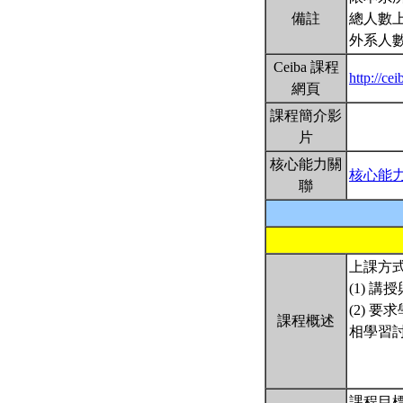
備註
總人數上
外系人數
Ceiba 課程
http://ce
網頁
課程簡介影
片
核心能力關
核心能
聯
上課方
(1) 
(2)
課程概述
相學習
課程目