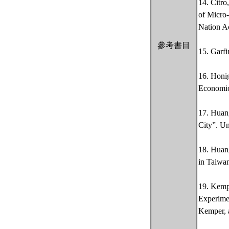
14. Citro
of Micro
Nation A
參考書目
15. Garfi
16. Honig
Economic
17. Huang
City”. Un
18. Huang
in Tai
19. Kempe
Experimen
Kemper, 