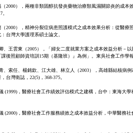
元福（2000），兩種非類固醇抗發炎藥物治療類風濕關節炎的成
17。
靜蘭（2000），精神分裂症病患照護模式之成本效果分析：從醫
北：台灣大學護理系碩士論文。
陳燕卿、王雲東（2005），「婦女二度就業方案之成本效益分析－
課後照顧師資培訓15期（基隆班）』為例」。東吳社會工作學報，1
黃青青、索任、楊銘欽、江大雄、林立人（2003），高雄縣結核病
台灣衛誌，22(5)，368-375。
鄒平儀 (1999)，醫療社會工作績效評估模式之建構，台中：東海
鄒平儀 (2000)，醫療社會工作服務績效之成本效益分析，中華醫務社