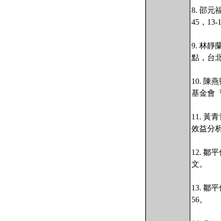
8. 邵
45，13-
9. 林
點，台
10. 
基金會『
11. 
效益分析，
12. 
文。
13. 
56。