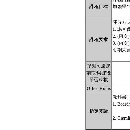
課程目標
加強學
評分方
1. 課堂
2. (兩次
課程要求
3. (兩
4. 期末
預期每週課
前或/與課後
學習時數
Office Hours
教科書
1. Boardm
指定閱讀
2. Gramli