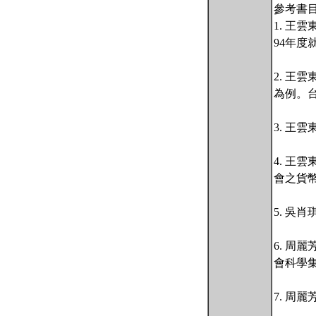
參考書
1. 王
94年度
2. 王
為例。台
3. 王
4. 王
會之貨幣
5. 吳
6. 周
會科學集刊
7. 周