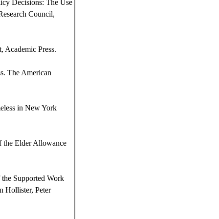
licy Decisions: The Use
Research Council,
t, Academic Press.
ess. The American
meless in New York
f the Elder Allowance
f the Supported Work
Hollister, Peter