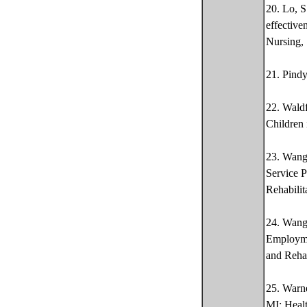
20. Lo, 
effective
Nursing,
21. Pindy
22. Waldf
Children
23. Wang
Service P
Rehabili
24. Wang,
Employmen
and Rehab
25. Warne
MI: Healt