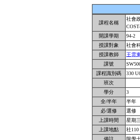
社會
課程名稱
COST
開課學期
94-2
授課對象
社會
授課教師
王雲
課號
SW50
課程識別碼
330 U
班次
學分
3
全/半年
半年
必/選修
選修
上課時間
星期三2,
上課地點
社110
備註
限學