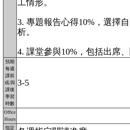
工情形。
3. 專題報告心得10%，選
析。
4. 課堂參與10%，包括出
預期
每週
課前
3-5
或/與
課後
學習
時數
Office
Hours
指定