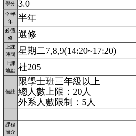
3.0
學分
全/半
半年
年
必/選
選修
修
上課
星期二7,8,9(14:20~17:20)
時間
上課
社205
地點
限學士班三年級以上
總人數上限：20人
備註
外系人數限制：5人
課程
簡介