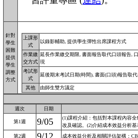
習評量專區 (
連結
)。
針對
上課形
以錄影輔助, 提供學生彈性出席課程方式
學生
式
困難
作業繳
延長作業繳交期限, 書面報告取代口頭報告, 
提供
交方式
現
學生
考試形
調整
延後期末考試日期(時間), 書面(口頭)報告取代
式
方式
其他
由師生雙方議定
週次
日期
(1)課程介紹：包括對本課程內
9/05
第1週
改及確認。(2)介紹成本效益分析
9/12
第2週
成本效益分析及相關評估架構：CBA, CA