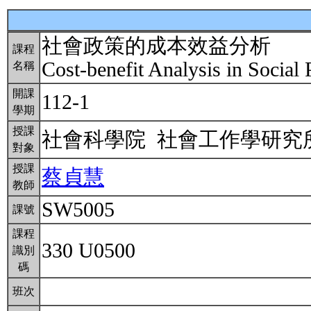
社會政策的成本效益分析
課程
Cost-benefit Analysis in Social
名稱
開課
112-1
學期
授課
社會科學院 社會工作學研
對象
授課
蔡貞慧
教師
SW5005
課號
課程
330 U0500
識別
碼
班次