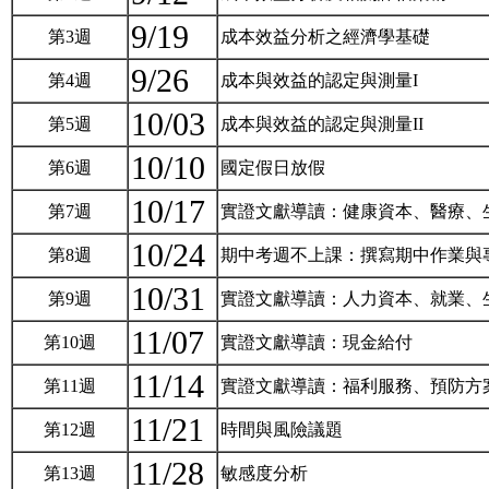
9/19
第3週
成本效益分析之經濟學基礎
9/26
第4週
成本與效益的認定與測量I
10/03
第5週
成本與效益的認定與測量II
10/10
第6週
國定假日放假
10/17
第7週
實證文獻導讀：健康資本、醫療、
10/24
第8週
期中考週不上課：撰寫期中作業與專題報
10/31
第9週
實證文獻導讀：人力資本、就業、
11/07
第10週
實證文獻導讀：現金給付
11/14
第11週
實證文獻導讀：福利服務、預防方
11/21
第12週
時間與風險議題
11/28
第13週
敏感度分析