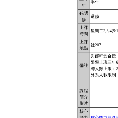
半年
年
必/選
選修
修
上課
星期二2,3,4(9:1
時間
上課
社207
地點
與邵軒磊合授
限學士班三年
備註
總人數上限：2
外系人數限制
課程
簡介
影片
核心
能力
核心能力與課