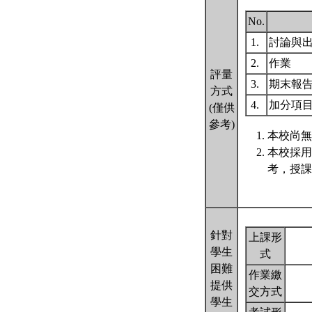
No.
1.
討論與
2.
作業
評量
3.
期末報
方式
4.
加分項
(僅供
參考)
本校尚無
本校採用
考，授課
針對
上課形
學生
式
困難
作業繳
提供
交方式
學生