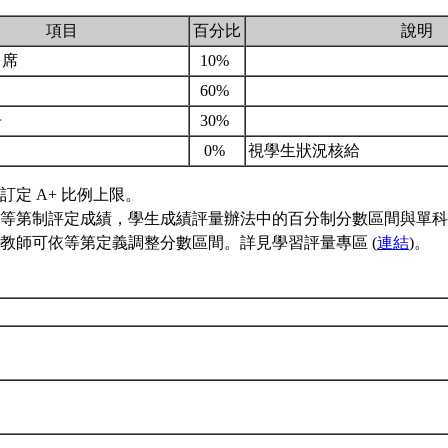
項目
百分比
說明
出席
10%
60%
告
30%
目
0%
視學生狀況核給
訂定 A+ 比例上限。
等第制評定成績，學生成績評量辦法中的百分制分數區間與單科
教師可依等第定義調整分數區間。詳見學習評量專區 (
連結
)。