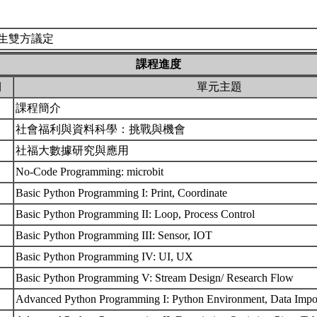
生雙方議定
課程進度
期
單元主題
課程簡介
社會福利與資料科學：挑戰與機會
社福大數據研究與應用
No-Code Programming: microbit
Basic Python Programming I: Print, Coordinate
Basic Python Programming II: Loop, Process Control
Basic Python Programming III: Sensor, IOT
Basic Python Programming IV: UI, UX
Basic Python Programming V: Stream Design/ Research Flow
Advanced Python Programming I: Python Environment, Data Impo