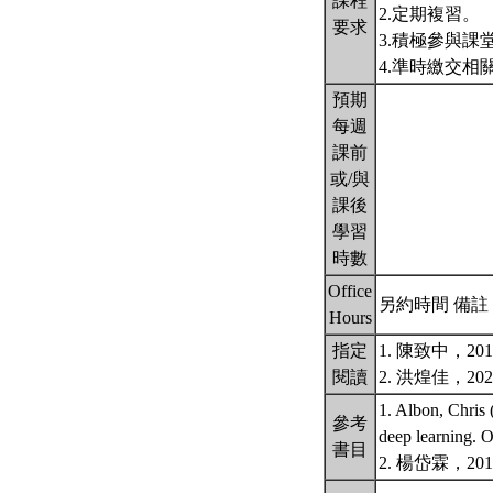
課程
2.定期複習。
要求
3.積極參與課
4.準時繳交相
預期
每週
課前
或/與
課後
學習
時數
Office
另約時間 備註
Hours
指定
1. 陳致中，2
閱讀
2. 洪煌佳，2
1. Albon, Chris 
參考
deep learning. O
書目
2. 楊岱霖，201