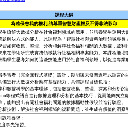
課程大綱
為確保您我的權利,請尊重智慧財產權及不得非法影印
學生瞭解大數據分析在社會福利領域的應用，並培養學生運用大
題解決方式的能力。此課程為「智慧社福與資料治理領域專長」Le
學習如何收集、整理、分析和解釋社會福利相關的大數據，並利
未來在學術研究或實務領域執行社福相關專案能力。本課程能增
鼓勵學生思考如何將這些技能應用於社會福利領域，以促進專業
。
階學習者（完全無程式基礎）設計，期能讓未修習過程式語言的
具備進行大數據分析應有基礎能力，具體課程目標包括：
大數據和數據科學的基本理解，包括數據收集、整理、探索和分析的
Python等程式語言進行數據處理和分析的基本技巧，從而能夠獨
據思維，能夠提出有關社會福利問題的數據驅動性假設並進行驗證。
數據分析技術，解決社會福利領域的複雜問題，並生成有價值的洞察
列課程要求：
進度事先預習。