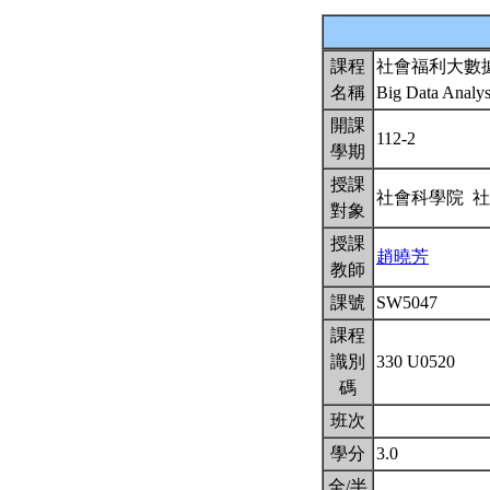
課程
社會福利大數
名稱
Big Data Analys
開課
112-2
學期
授課
社會科學院 
對象
授課
趙曉芳
教師
課號
SW5047
課程
識別
330 U0520
碼
班次
學分
3.0
全/半