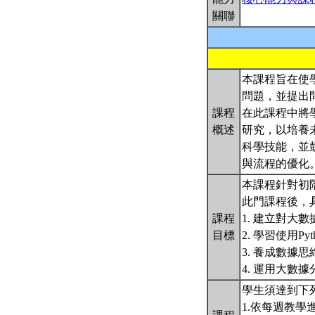
關聯
本課程旨在使
問題，並提出問
課程
在此課程中將
概述
研究，以培養
科學技能，並
與流程的優化
本課程針對初
此門課程後，
課程
1. 建立對
目標
2. 學習使用
3. 養成數
4. 運用大
學生須達到下
1.依每週教學