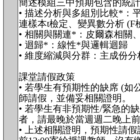
簡述模組三中預期包含的統
• 描述分析與多組別比較*
連樣本t檢定、變異數分析 (F
• 相關與關連*：皮爾森相
• 迴歸*：線性*與邏輯迴歸
• 維度縮減與分群：主成份
課堂請假政策
• 若學生有預期性的缺席 (
師請假，並備妥相關證明。
• 若學生有非預期性/緊急的
者，請最晚於當週週二晚上
• 上述相關證明，預期性請