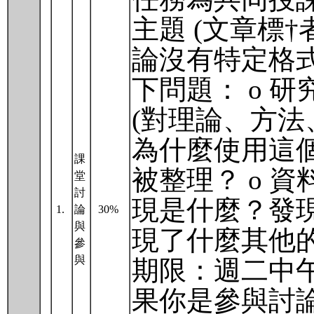
主題 (文章標
論沒有特定格
下問題： o 
(對理論、方法
為什麼使用這個
課
被整理？ o 
堂
討
現是什麼？發現
1.
論
30%
與
現了什麼其他
參
與
期限：週二中午1
果你是參與討