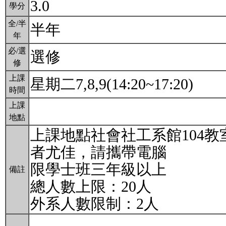
3.0
學分
全/半
半年
年
必/選
選修
修
上課
星期二7,8,9(14:20~17:20)
時間
上課
地點
上課地點社會社工系館104
者尤佳，請攜帶電腦
限學士班三年級以上
備註
總人數上限：20人
外系人數限制：2人