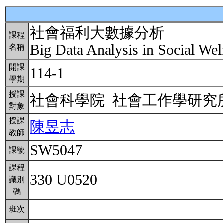
社會福利大數據分析
課程
Big Data Analysis in Social We
名稱
開課
114-1
學期
授課
社會科學院 社會工作學研
對象
授課
陳昱志
教師
SW5047
課號
課程
330 U0520
識別
碼
班次