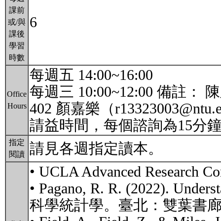
課前
6
或/與
課後
學習
時數
每週五 14:00~16:00
每週三 10:00~12:00 備註： 
Office
402 顏嘉樂（r13323003@n
Hours
請益時間，每個諮詢為15分
指定
請見各週指定讀本。
閱讀
• UCLA Advanced Research Comput
• Pagano, R. R. (2022). Underst
科學統計學。臺北：雙葉書廊