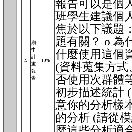
報告可以是個人
班學生建議個
焦於以下議題：
題有關？ o 
期
中
什麼使用這個資
計
2.
10%
(資料蒐集方
畫
報
否使用次群體等；
告
初步描述統計 
意你的分析樣本
的分析 (請從
麼這些分析適合？