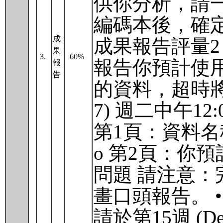
供你分析，請
編碼本後，確定
成
成果報告評量2：預
果
3.
60%
報告你預計使
報
告
的資料，超時將
7) 週二中午1
第1頁：資料名
o 第2頁：你
問題 請注意：
畫口頭報告。 •
請於第15週 (De