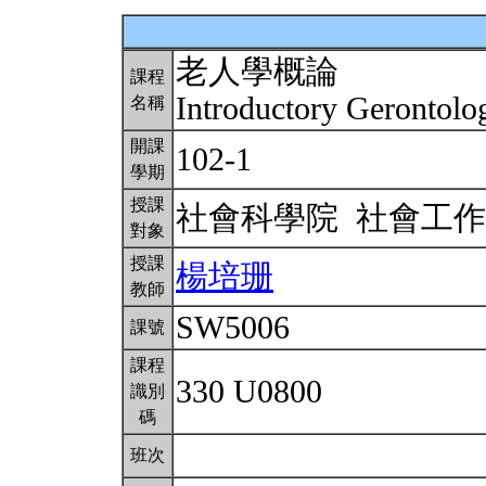
老人學概論
課程
Introductory Gerontol
名稱
開課
102-1
學期
授課
社會科學院 社會工
對象
授課
楊培珊
教師
SW5006
課號
課程
330 U0800
識別
碼
班次