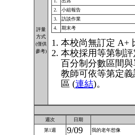
1.
出席
2.
小組報告
3.
訪談作業
4.
期末考
評量
方式
本校尚無訂定 A+
(僅供
本校採用等第制評
參考)
百分制分數區間與
教師可依等第定義
區 (
連結
)。
週次
日期
9/09
第1週
我的老年想像