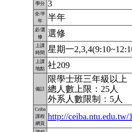
3
學分
全/半
半年
年
必/選
選修
修
上課
星期一2,3,4(9:10~12:1
時間
上課
社209
地點
限學士班三年級以上
總人數上限：25人
備註
外系人數限制：5人
Ceiba
http://ceiba.ntu.edu.tw
課程
網頁