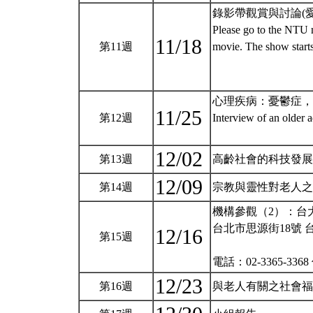
錄影帶觀賞與討論(愛
Please go to the NTU 
11/18
第11週
movie. The show starts
心理疾病：憂鬱症，
11/25
第12週
Interview of an older 
12/02
第13週
高齡社會的科技發
12/09
第14週
宗教與靈性對老人
機構參觀（2）：台
台北市思源街18號 
12/16
第15週
電話：02-3365-3368
12/23
第16週
與老人有關之社會