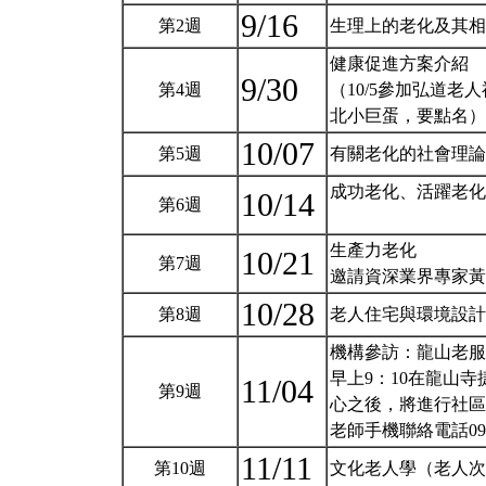
9/16
第2週
生理上的老化及其
健康促進方案介紹
9/30
第4週
（10/5參加弘道老人
北小巨蛋，要點名
10/07
第5週
有關老化的社會理
成功老化、活躍老化
10/14
第6週
生產力老化
10/21
第7週
邀請資深業界專家
10/28
第8週
老人住宅與環境設
機構參訪：龍山老服
早上9：10在龍山
11/04
第9週
心之後，將進行社區
老師手機聯絡電話0952
11/11
第10週
文化老人學（老人