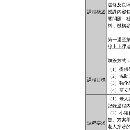
選修及長
課程概述
授課內容
關問題，
料，機構
第一週至
線上上課連結 ht
加簽方式
（1）提
（2）協
課程目標
（3）強
（4）奠
（1）老人
記錄過程
（2）小組
告。方案
課程要求
老人穿著