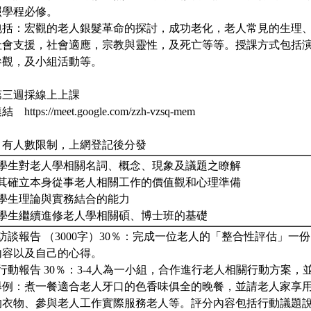
照學程必修。
包括：宏觀的老人銀髮革命的探討，成功老化，老人常見的生理
社會支援，社會適應，宗教與靈性，及死亡等等。授課方式包括
參觀，及小組活動等。
第三週採線上上課
tps://meet.google.com/zzh-vzsq-mem
：有人數限制，上網登記後分發
供學生對老人學相關名詞、概念、現象及議題之瞭解
助其確立本身從事老人相關工作的價值觀和心理準備
化學生理論與實務結合的能力
立學生繼續進修老人學相關碩、博士班的基礎
訪談報告 （3000字）30％：完成一位老人的「整合性評估」一
內容以及自己的心得。
行動報告 30％：3-4人為一小組，合作進行老人相關行動方案
舉例：煮一餐適合老人牙口的色香味俱全的晚餐，並請老人家享
的衣物、參與老人工作實際服務老人等。評分內容包括行動議題