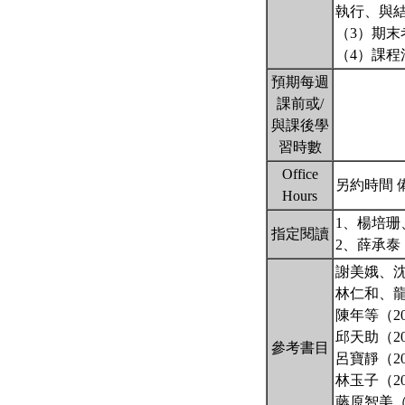
執行、與
（3）期末考
（4）課程
預期每週
課前或/
與課後學
習時數
Office
另約時間 
Hours
1、楊培珊
指定閱讀
2、薛承泰
謝美娥、沈
林仁和、龍
陳年等（2
邱天助（2
參考書目
呂寶靜（2
林玉子（2
藤原智美（