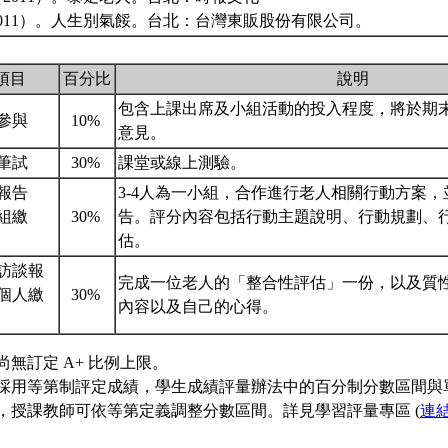
011）。人生別氣餒。台北：台灣東販股份有限公司。
項目
百分比
說明
包含上課出席及小組活動的投入程度，將於期
參與
10%
意見。
筆試
30%
課堂或線上測驗。
報告
3-4人為一小組，合作進行老人相關行動方案
組繳
30%
告。評分內容包括行動主題說明、行動規劃、
估。
訪談報
完成一位老人的「整合性評估」一份，以及質
個人繳
30%
內容以及自己的心得。
尚無訂定 A+ 比例上限。
採用等第制評定成績，學生成績評量辦法中的百分制分數區間與
，授課教師可依等第定義調整分數區間。詳見學習評量專區 (
連