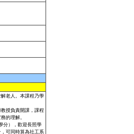
瞭解老人。本課程乃學
珊教授負責開課，課程
實務的理解。
學分），歡迎長照學
分，可同時算為社工系