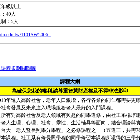
三年級以上
：40人
限制：5人
a.ntu.edu.tw/1101SW5006_
與課程規劃關聯圖
課程大綱
為確保您我的權利,請尊重智慧財產權及不得非法影印
018年進入高齡社會，老年人口激增，各行各業的同仁都需要更
齡社會發展及未來進入職場服務老人最好的入門課程。
迎所有對高齡社會及老人領域有興趣的同學選修，由社工系楊培
括老人生理、心理、社會、靈性、生活輔具等面向，結合理論與
於台大「老人暨長照學分學程」之必修課程之一（五選三，共需7
習本課程。社工系有修長照學程的同學修習本課程所獲得的三學