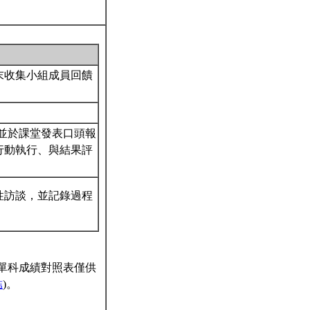
末收集小組成員回饋
，並於課堂發表口頭報
行動執行、與結果評
性訪談，並記錄過程
單科成績對照表僅供
結
)。