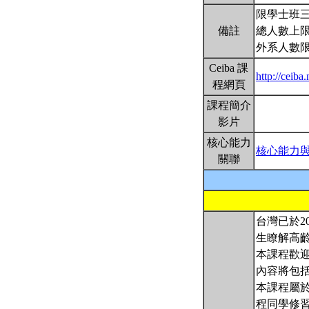
限學士班
備註
總人數上限
外系人數
Ceiba 課
http://ceib
程網頁
課程簡介
影片
核心能力
核心能力
關聯
台灣已於2
生瞭解高
本課程歡
內容將包
本課程屬
程同學修