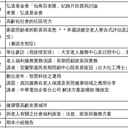
弘道基金會「仙角百老匯」紀錄片欣賞與討論
4
來賓：弘道基金會
1
高齡化社會的社區培力
家庭照顧者的歡喜與哀愁 ＊＊本週請繳交老人整合式評估及
8
交）
（兼談失智症)
5
單位參訪（視疫情安排）：大安老人服務中心及日照中心，
老人福利服務實務演講：長期照顧政策與實務
2
講者：宜蘭聖嘉民長期照顧中心院長黃龍冠（台大社工博士
數位老年：智慧科技之運用
講題：資訊服務在老人保護及長照健康領域之應用分享
9
講者：中華電信企客分公司 解決方案架構師 陳政宏
6
健康暨高齡友善城市
3
與老人有關之社會福利政策：法規、政策與服務方案
0
期末小組報告