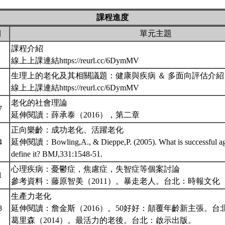
課程進度
期
單元主題
課程介紹
線上上課連結https://reurl.cc/6DymMV
生理上的老化及其相關議題：健康與疾病 ＆ 多面向評估介紹
線上上課連結https://reurl.cc/6DymMV
老化的社會理論
7
延伸閱讀：薛承泰（2016），第二章
正向樂齡：成功老化、活躍老化
4
延伸閱讀：Bowling,A., & Dieppe,P. (2005). What is successful ag
define it? BMJ,331:1548-51.
心理疾病：憂鬱症，焦慮症，失智症等個案討論
1
參考資料：藤原智美（2011）。暴走老人。台北：時報文化
生產力老化
8
延伸閱讀：詹金斯（2016）。50好好：顛覆年齡新主張。台
葛里森（2014）。最活力的老後。台北：啟示出版。