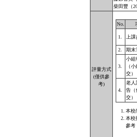
柴田豐（2
No.
1.
上課
2.
期末
小組
3.
（小
評量方式
交）
(僅供參
老人
考)
4.
告（
交）
本校
本校
參考