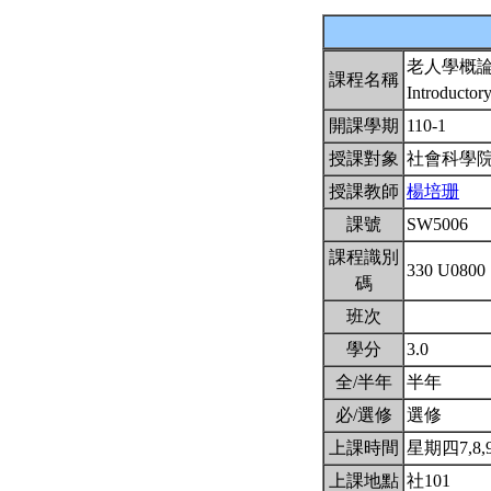
老人學概
課程名稱
Introductor
開課學期
110-1
授課對象
社會科學
授課教師
楊培珊
課號
SW5006
課程識別
330 U0800
碼
班次
學分
3.0
全/半年
半年
必/選修
選修
上課時間
星期四7,8,9(
上課地點
社101