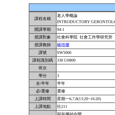
老人學概論
課程名稱
INTRODUCTORY GERONTO
開課學期
94-1
授課對象
社會科學院 社會工作學研究所
授課教師
楊培珊
課號
SW5006
課程識別碼
330 U0800
班次
學分
3
全/半年
半年
必/選修
選修
上課時間
星期一6,7,8(13:20~16:20)
上課地點
社211
與翁儷禎合開