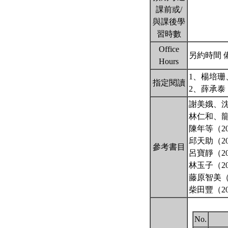
課前或/
與課後學
習時數
Office
另約時間 
Hours
1、楊培珊
指定閱讀
2、薛承泰
謝美娥、沈
林仁和、龍
陳年等（2
邱天助（2
參考書目
呂寶靜（2
林玉子（2
藤原智美（
柴田豐（2
No.