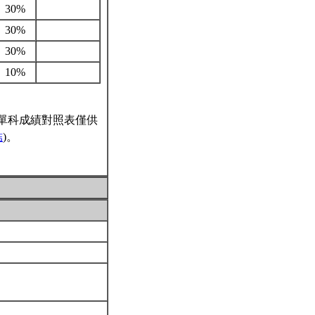
30%
30%
30%
10%
單科成績對照表僅供
結
)。
紹