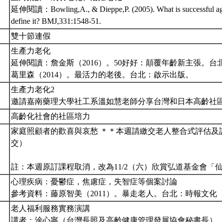
延伸閱讀：Bowling,A., & Dieppe,P. (2005). What is successful ag
define it? BMJ,331:1548-51.
雙十節連假
生產力老化
延伸閱讀：詹金斯（2016）。50好好：顛覆年齡新主張。台
葛里森（2014）。最活力的老後。台北：啟示出版。
生產力老化2
邀請嘉南藥理大學社工系溫如慧老師分享台灣和日本高齡社
高齡化社會的社區培力
家庭照顧者的歡喜與哀愁 ＊＊本週請繳交老人整合式評估及
交）
註：本週原訂課程取消，改為11/2（六）欣賞弘道基金會「
心理疾病：憂鬱症，焦慮症，失智症等個案討論
參考資料：藤原智美（2011）。暴走老人。台北：時報文化
老人福利服務實務演講
講者：涂心寧（台灣長照及高齡健康管理發展協會秘書長）