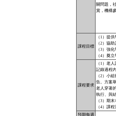
關問題，
賞，機構
（1）提
（2）協
課程目標
（3）強
（4）奠
（1）老人
記錄過程
（2）小組
告。方案
課程要求
老人穿著
執行、與
（3）期末考
（4）課程
預期每週