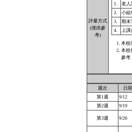
1.
老人
2.
小組
評量方式
3.
期末
(僅供參
4.
上課
考)
本校
本校
參考
週次
日
第1週
9/12
第2週
9/19
第3週
9/26