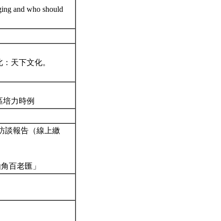
ing and who should
北：天下文化。
區培力時例
訪談報告（線上繳
仙角百老匯」