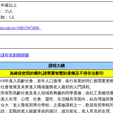
三年級以上
：25人
限制：5人
a.ntu.edu.tw/1081SW5006_
與課程規劃關聯圖
課程大綱
為確保您我的權利,請尊重智慧財產權及不得非法影印
018年進入高齡社會，老年人口激增，各行各業的同仁都需要更
齡社會發展及未來進入職場服務老人最好的入門課程。
迎所有對高齡社會及老人領域有興趣的同學選修，由社工系楊培
括老人生理、心理、社會、靈性、生活輔具等面向，結合理論與
於台大「老人暨長照學分學程」之選修課程之一，歡迎長照學程
包括：宏觀的老人銀髮革命的探討，成功老化，老人常見的生理