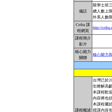
限學士班
備註
總人數上限
外系人數
Ceiba 課
http://ceib
程網頁
課程簡介
影片
核心能力
核心能力
關聯
台灣已於2
生瞭解高
本課程歡
內容將包
本課程屬
課程概述
授課內容