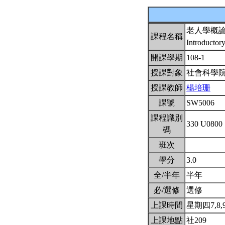
老人學概
課程名稱
Introductor
開課學期
108-1
授課對象
社會科學
授課教師
楊培珊
課號
SW5006
課程識別
330 U0800
碼
班次
學分
3.0
全/半年
半年
必/選修
選修
上課時間
星期四7,8,9(
上課地點
社209