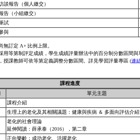
訪談報告（個人繳交）
報告（小組繳交）
筆試
參與
尚無訂定 A+ 比例上限。
採用等第制評定成績，學生成績評量辦法中的百分制分數區間與
，授課教師可依等第定義調整分數區間。詳見學習評量專區 (
連
課程進度
期
單元主題
課程介紹
生理上的老化及其相關議題：健康與疾病 ＆ 多面向評估介
老化的社會理論
延伸閱讀：薛承泰（2016），第二章
正向樂齡：成功老化、活躍老化