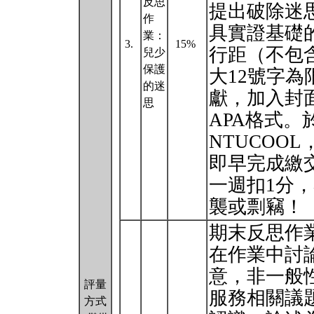
反思
提出破除迷
作
具實證基礎的
業：
3.
15%
⾏距（不包
兒少
保護
⼤12號字
的迷
獻，加入封
思
APA格式。
NTUCOO
即早完成繳
一週扣1分
襲或剽竊！
期末反思作
在作業中討
意，非一般
評量
服務相關議
方式