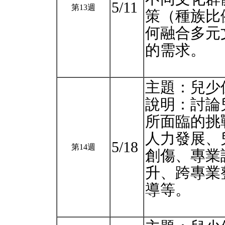
5/11
第13週
策（種族比
何融合多元
的需求。
主題：兒少保
說明：討論
所⾯臨的挑
⼈⼒發展、
5/18
第14週
創傷、專業
升、跨專業
導等。