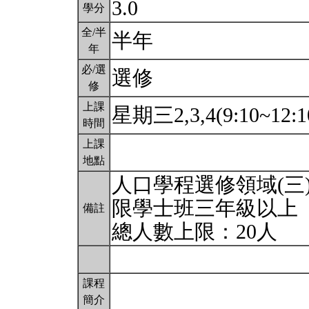
3.0
學分
全/半
半年
年
必/選
選修
修
上課
星期三2,3,4(9:10~12:1
時間
上課
地點
人口學程選修領域(三
限學士班三年級以上
備註
總人數上限：20人
課程
簡介