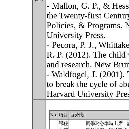
- Mallon, G. P., & Hess
the Twenty-first Centur
Policies, & Programs.
University Press.
- Pecora, P. J., Whittak
R. P. (2012). The child 
and research. New Brun
- Waldfogel, J. (2001).
to break the cycle of 
Harvard University Pre
No.
項目
百分比
課程
同學務必準時出席上