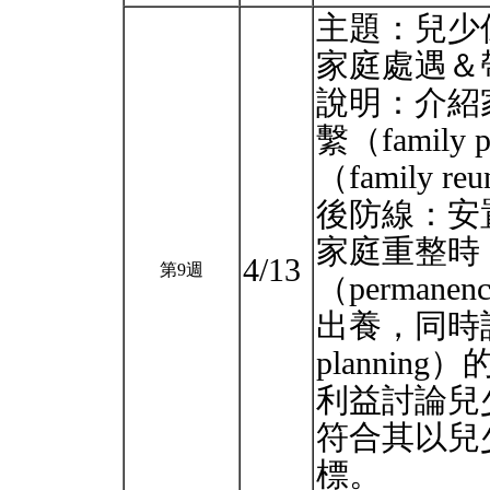
主題：兒少保
家庭處遇＆
說明：介紹
繫（family 
（family 
後防線：安
家庭重整時
4/13
第9週
（permane
出養，同時討論
planni
利益討論兒
符合其以兒
標。