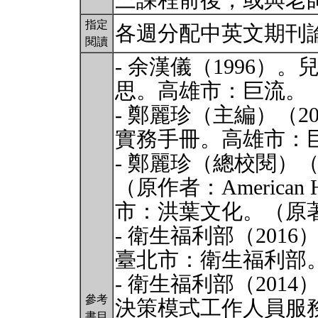
三課程前後，或與老
指定
各週分配中英文期刊
閱讀
- 余漢儀（1996）
思。⾼雄市：巨流。
- 鄭麗珍（主編）（
實務⼿冊。⾼雄市：
- 鄭麗珍（總校閱）（
（原作者：American Hu
市：洪葉文化。（原著
- 衛⽣福利部（20
臺北市：衛⽣福利部
- 衛⽣福利部（20
參考
決策模式⼯作⼈員服
書目