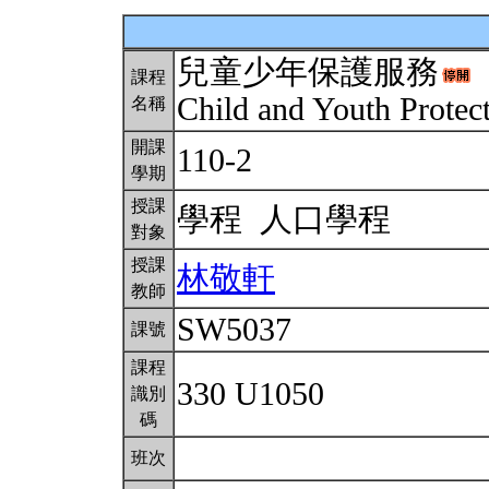
兒童少年保護服務
課程
Child and Youth Protec
名稱
開課
110-2
學期
授課
學程 人口學程
對象
授課
林敬軒
教師
SW5037
課號
課程
330 U1050
識別
碼
班次