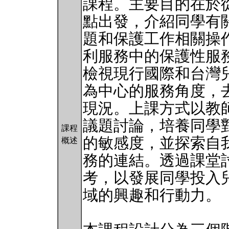
課程。主要⽬的在於
點出發，介紹同學有
題和保護⼯作相關操
利服務中的保護性服
檢視現⾏國際和台灣
為中⼼的服務⾓度，
現況。上課⽅式以教
議題討論，培養同學
課程
的敏感度，並探索⾃
概述
務的連結。透過課堂
考，以發展同學投入
域的興趣和⾏動⼒。