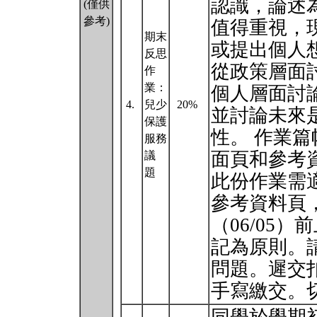
認識，論述
(僅供
參考)
值得重視，
期末
或提出個人
反思
從政策層面
作
業：
個人層面討
4.
兒少
20%
並討論未來
保護
性。 作業篇
服務
⾯⾴和參考
議
題
此份作業需
參考資料⾴
（06/05
記為原則。
問題。遲交
⼿寫繳交。