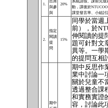
出席
系統請假。課前完成
1.
20%
與參
動，課後於NTUC
與
課堂發言率、小組討
同學於當週上
前），於NT
指定
伸閱讀的提
閱讀
2.
15%
題可針對文
提
問
異等。⼀學
的提問互相
期中反思作
業中討論一
關於兒童不
透過整合課
和實務實證
期中
容，討論此