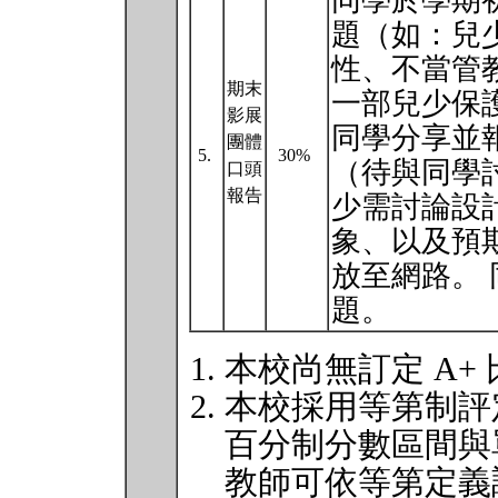
同學於學期初
題（如：兒
性、不當管
期末
⼀部兒少保
影展
同學分享並
團體
5.
30%
（待與同學
⼝頭
報告
少需討論設
象、以及預
放至網路。
題。
本校尚無訂定 A+
本校採用等第制評
百分制分數區間與
教師可依等第定義