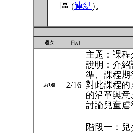
區 (
連結
)。
週次
日期
主題：課程
說明：介紹
準、課程期
2/16
對此課程的
第1週
的沿⾰與意
討論兒童虐
階段⼀：兒