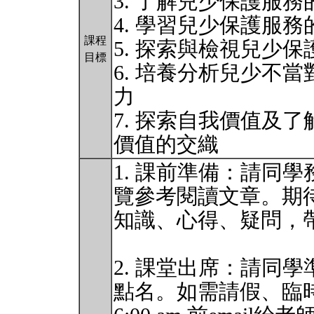
3. 了解兒少保護服
4. 學習兒少保護服
課程
5. 探索與檢視兒少
目標
6. 培養分析兒少不
⼒
7. 探索⾃我價值及
價值的交織
1. 課前準備：請同
覽參考閱讀文章。期
知識、⼼得、疑問，
2. 課堂出席：請同
點名。如需請假、臨