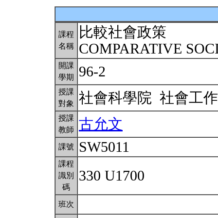
比較社會政策
課程
COMPARATIVE SOC
名稱
開課
96-2
學期
授課
社會科學院 社會工
對象
授課
古允文
教師
SW5011
課號
課程
330 U1700
識別
碼
班次