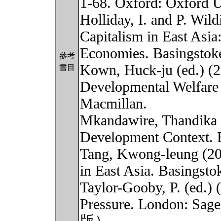
1-68. Oxford: Oxford U
Holliday, I. and P. Wild
Capitalism in East Asia:
Economies. Basingstoke
參考
Kown, Huck-ju (ed.) (2
書目
Developmental Welfare S
Macmillan.
Mkandawire, Thandika (e
Development Context. 
Tang, Kwong-leung (20
in East Asia. Basingsto
Taylor-Gooby, P. (ed.) 
Pressure. London