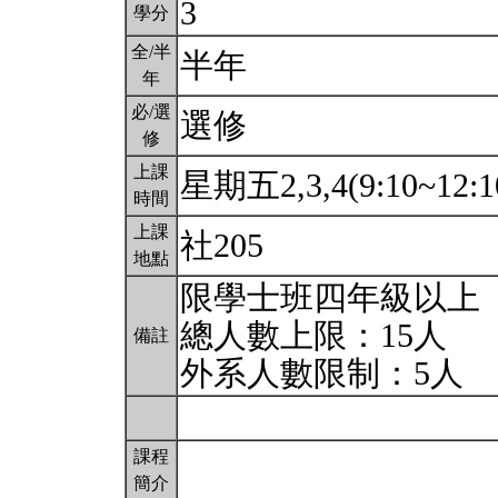
3
學分
全/半
半年
年
必/選
選修
修
上課
星期五2,3,4(9:10~12:1
時間
上課
社205
地點
限學士班四年級以上
總人數上限：15人
備註
外系人數限制：5人
課程
簡介