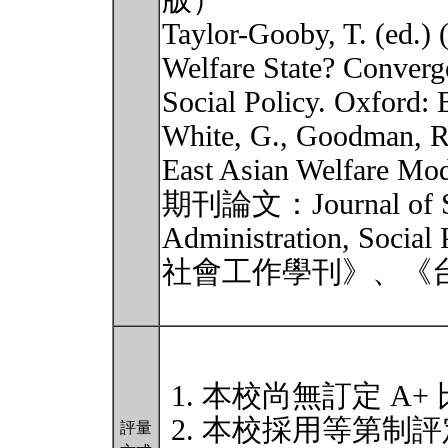
版）
Taylor-Gooby, T. (ed.)
Welfare State? Converg
Social Policy. Oxford: 
White, G., Goodman, R.
East Asian Welfare Mod
期刊論文：Journal of Soci
Administration, Soc
社會工作學刊》、《
本校尚無訂定 A+
本校採用等第制評
評量