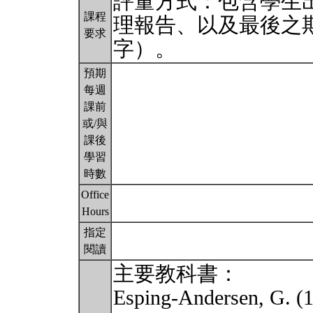
評量方式：包含學生
課程
理報告、以及最後之期
要求
字）。
預期
每週
課前
或/與
課後
學習
時數
Office
Hours
指定
閱讀
主要教科書：
Esping-Andersen, G. (1