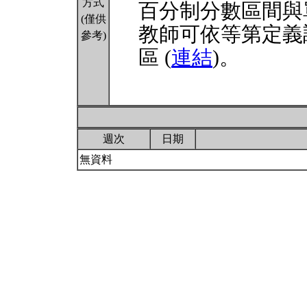
方式
百分制分數區間與
(僅供
教師可依等第定義
參考)
區 (
連結
)。
週次
日期
無資料