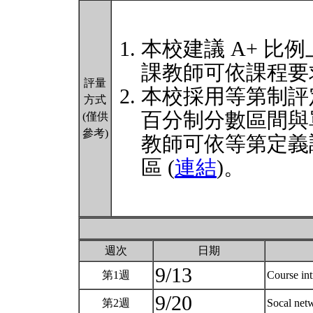
本校建議 A+ 比例
課教師可依課程要
評量
本校採用等第制評
方式
百分制分數區間與
(僅供
參考)
教師可依等第定義
區 (
連結
)。
週次
日期
9/13
第1週
Course in
9/20
第2週
Socal net