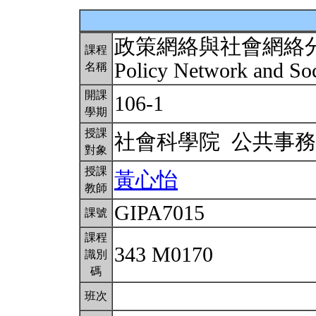
政策網絡與社會網絡
課程
Policy Network and So
名稱
開課
106-1
學期
授課
社會科學院 公共事
對象
授課
黃心怡
教師
GIPA7015
課號
課程
343 M0170
識別
碼
班次