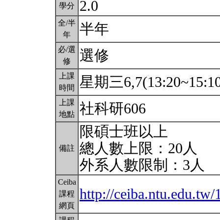
2.0
學分
全/半
半年
年
必/選
選修
修
上課
星期三6,7(13:20~15:1
時間
上課
社科研606
地點
限碩士班以上
總人數上限：20人
備註
外系人數限制：3人
Ceiba
http://ceiba.ntu.edu.
課程
網頁