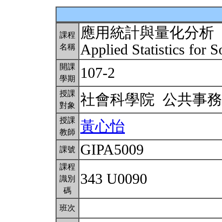
應用統計與量化分析
課程
Applied Statistics for 
名稱
開課
107-2
學期
授課
社會科學院 公共事
對象
授課
黃心怡
教師
GIPA5009
課號
課程
343 U0090
識別
碼
班次