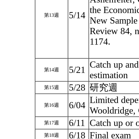
the Economic
5/14
第13週
New Sample 
Review 84, n
1174.
Catch up and
5/21
第14週
estimation
5/28
研究週
第15週
Limited depe
6/04
第16週
Wooldridge,
6/11
Catch up or o
第17週
6/18
Final exam
第18週