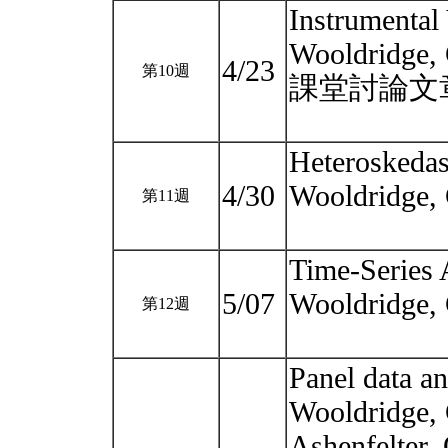
Instrumental 
Wooldridge, 
4/23
第10週
課堂討論文
Heteroskedast
4/30
Wooldridge, 
第11週
Time-Series 
5/07
Wooldridge, 
第12週
Panel data an
Wooldridge, 
Ashenfelter, 