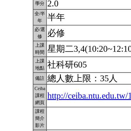
2.0
學分
全/半
半年
年
必/選
必修
修
上課
星期二3,4(10:20~12:1
時間
上課
社科研605
地點
總人數上限：35人
備註
Ceiba
http://ceiba.ntu.edu.t
課程
網頁
課程
簡介
影片