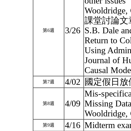
other issues
Wooldridge, 
課堂討論文
3/26
S.B. Dale an
第6週
Return to Col
Using Admini
Journal of H
Causal Mode
4/02
國定假日放假
第7週
Mis-specific
4/09
Missing Dat
第8週
Wooldridge,
4/16
Midterm ex
第9週