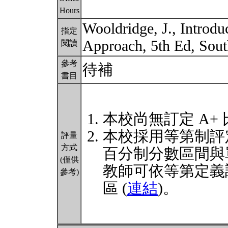
Hours
Wooldridge, J., Introd
指定
Approach, 5th Ed, S
閱讀
參考
待補
書目
本校尚無訂定 A+
本校採用等第制評
評量
方式
百分制分數區間與
(僅供
教師可依等第定義
參考)
區 (
連結
)。