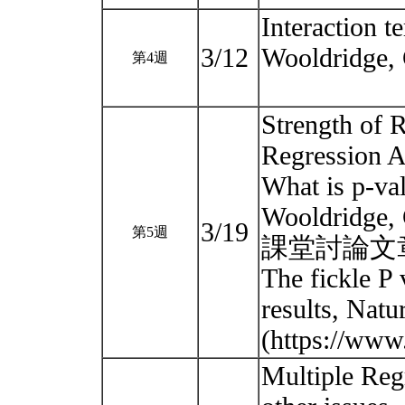
Interaction t
3/12
Wooldridge, 
第4週
Strength of R
Regression A
What is p-va
Wooldridge, 
3/19
第5週
課堂討論文
The fickle P 
results, Nat
(https://www
Multiple Reg