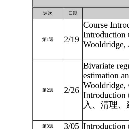
週次
日期
Course Intro
Introduction 
2/19
第1週
Wooldridge, 
Bivariate reg
estimation an
Wooldridge, 
2/26
第2週
Introduction
入、清理、
3/05
Introduction 
第3週