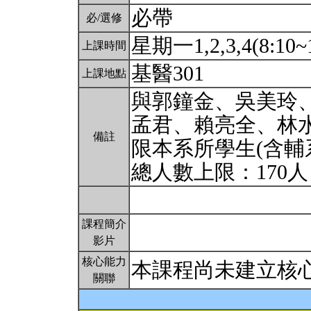
必帶
必/選修
星期一1,2,3,4(8:10~
上課時間
基醫301
上課地點
與郭鐘金、吳美玲
孟君、賴亮全、林
備註
限本系所學生(含輔
總人數上限：170
課程簡介
影片
核心能力
本課程尚未建立核
關聯