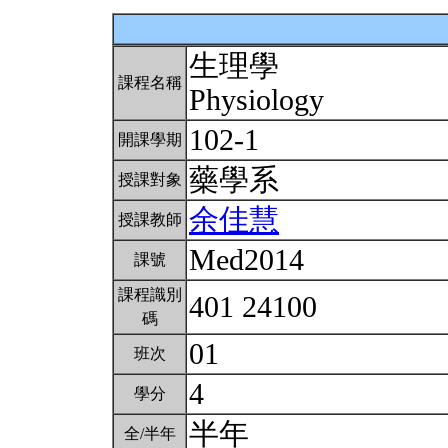
生理學
課程名稱
Physiology
102-1
開課學期
藥學系
授課對象
余佳慧
授課教師
Med2014
課號
課程識別
401 24100
碼
01
班次
4
學分
半年
全/半年