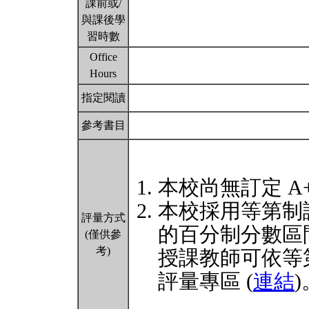
課前或/
與課後學
習時數
Office
Hours
指定閱讀
參考書目
本校尚無訂定 A
本校採用等第制
評量方式
的百分制分數區
(僅供參
考)
授課教師可依等
評量專區 (
連結
)