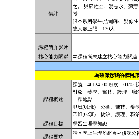
之。 與郭鐘金、湯志永、蘇
備註
授
限本系所學生(含輔系、雙修生
總人數上限：170人
課程簡介影片
核心能力關聯
本課程尚未建立核心能力關連
為確保您我的權利,
課號：40124100 班次：01/
對象：藥學、醫技、護理、職
課程概述
上課地點：
甲班(01班)：公衛、醫技、藥學、
乙班(02班)：物治、護理、職治、
課程目標
學習生理學知識
請同學上生理所網頁->修課公
課程要求