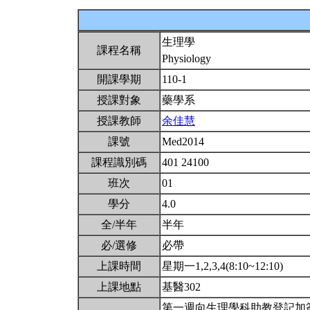
生理學
課程名稱
Physiology
開課學期
110-1
授課對象
藥學系
授課教師
余佳慧
課號
Med2014
課程識別碼
401 24100
班次
01
學分
4.0
全/半年
半年
必/選修
必帶
上課時間
星期一1,2,3,4(8:10~12:10)
上課地點
基醫302
第一週向生理學科助教登記加