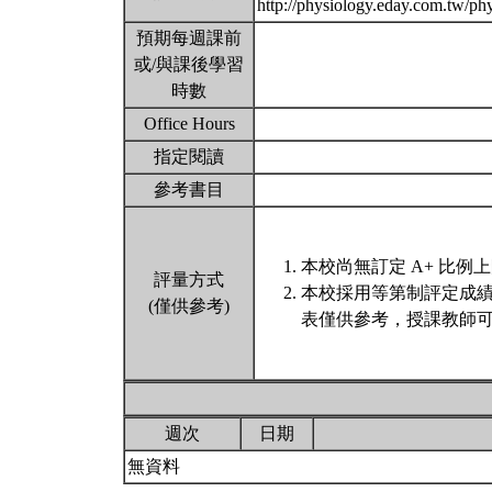
http://physiology.eday.com.tw/ph
預期每週課前
或/與課後學習
時數
Office Hours
指定閱讀
參考書目
本校尚無訂定 A+ 比例
評量方式
本校採用等第制評定成
(僅供參考)
表僅供參考，授課教師可
週次
日期
無資料