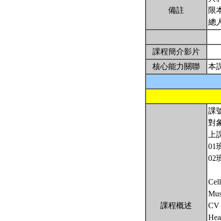
備註
限
總
課程簡介影片
核心能力關聯
本
課號
對
上
01
02
Cel
Mus
課程概述
CV 
Hea