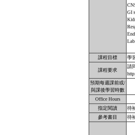
CN
GI 
Kid
Res
End
Lab
課程目標
學
請
課程要求
http
預期每週課前或/
與課後學習時數
Office Hours
指定閱讀
待
參考書目
待