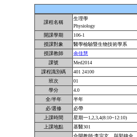
生理學
課程名稱
Physiology
開課學期
106-1
授課對象
醫學檢驗暨生物技術學系
授課教師
余佳慧
課號
Med2014
課程識別碼
401 24100
班次
01
學分
4.0
全/半年
半年
必/選修
必帶
上課時間
星期一1,2,3,4(8:10~12:10)
上課地點
基醫301
合開教師:李宗玄。與郭鐘金