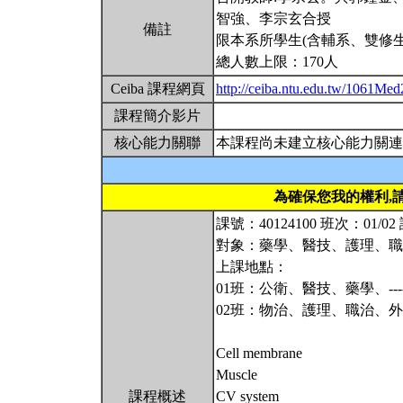
智強、李宗玄合授
備註
限本系所學生(含輔系、雙修生
總人數上限：170人
Ceiba 課程網頁
http://ceiba.ntu.edu.tw/1061Me
課程簡介影片
核心能力關聯
本課程尚未建立核心能力關連
為確保您我的權利,
課號：40124100 班次：01/
對象：藥學、醫技、護理、職
上課地點：
01班：公衛、醫技、藥學、----
02班：物治、護理、職治、外系-
Cell membrane
Muscle
課程概述
CV system