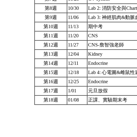
第8週
10/30
Lab 2: 消防安全與Ch
第9週
11/06
Lab 3: 神經肌肉&
第10週
11/13
期中考
第11週
11/20
CNS
第12週
11/27
CNS-詹智強老師
第13週
12/04
Kidney
第14週
12/11
Endocrine
第15週
12/18
Lab 4: 心電圖&雌鼠
第16週
12/25
Endocrine
第17週
1/01
元旦放假
第18週
01/08
正課、實驗期末考