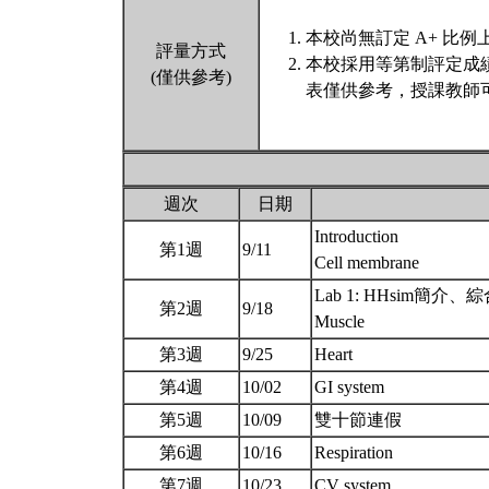
本校尚無訂定 A+ 比例
評量方式
本校採用等第制評定成
(僅供參考)
表僅供參考，授課教師
週次
日期
Introduction
第1週
9/11
Cell membrane
Lab 1: HHsim簡介
第2週
9/18
Muscle
第3週
9/25
Heart
第4週
10/02
GI system
第5週
10/09
雙十節連假
第6週
10/16
Respiration
第7週
10/23
CV system