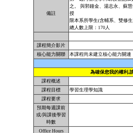
之。 與郭鐘金、湯志永、蘇
備註
授
限本系所學生(含輔系、雙修生
總人數上限：170人
課程簡介影片
核心能力關聯
本課程尚未建立核心能力關連
為確保您我的權利,
課程概述
課程目標
學習生理學知識
課程要求
預期每週課前
或/與課後學習
時數
Office Hours