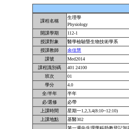
生理學
課程名稱
Physiology
開課學期
112-1
授課對象
醫學檢驗暨生物技術學系
授課教師
余佳慧
課號
Med2014
課程識別碼
401 24100
班次
01
學分
4.0
全/半年
半年
必/選修
必帶
上課時間
星期一1,2,3,4(8:10~12:10)
上課地點
基醫302
第一週向生理學科助教登記加