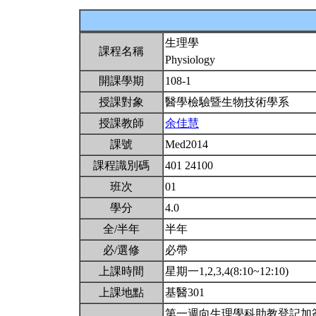
生理學
課程名稱
Physiology
開課學期
108-1
授課對象
醫學檢驗暨生物技術學系
授課教師
余佳慧
課號
Med2014
課程識別碼
401 24100
班次
01
學分
4.0
全/半年
半年
必/選修
必帶
上課時間
星期一1,2,3,4(8:10~12:10)
上課地點
基醫301
第一週向生理學科助教登記加