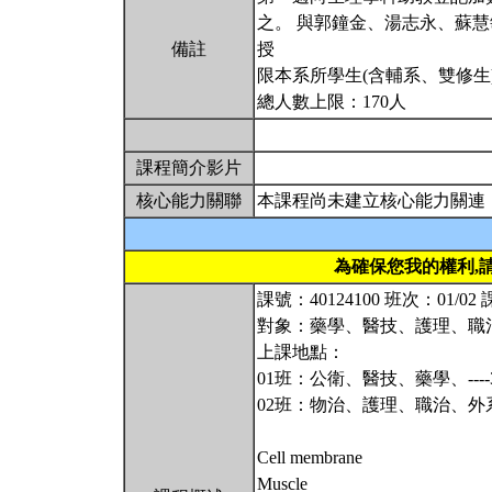
之。 與郭鐘金、湯志永、蘇
備註
授
限本系所學生(含輔系、雙修生
總人數上限：170人
課程簡介影片
核心能力關聯
本課程尚未建立核心能力關連
為確保您我的權利,
課號：40124100 班次：01/
對象：藥學、醫技、護理、職
上課地點：
01班：公衛、醫技、藥學、----
02班：物治、護理、職治、外系--
Cell membrane
Muscle