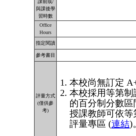
課前或/
與課後學
習時數
Office
Hours
指定閱讀
參考書目
本校尚無訂定 A
本校採用等第制
評量方式
的百分制分數區
(僅供參
考)
授課教師可依等
評量專區 (
連結
)