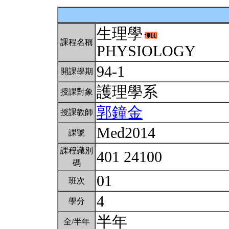
生理學
課程名稱
PHYSIOLOGY
94-1
開課學期
護理學系
授課對象
郭鐘金
授課教師
Med2014
課號
課程識別
401 24100
碼
01
班次
4
學分
半年
全/半年