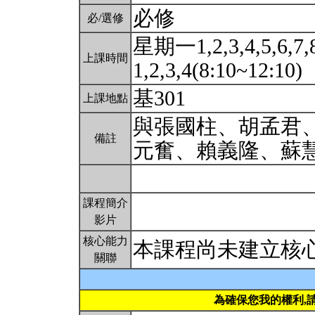
必修
必/選修
星期一1,2,3,4,5,6,7
上課時間
1,2,3,4(8:10~12:10)
基301
上課地點
與張國柱、胡孟君
備註
元奮、賴義隆、蘇
課程簡介
影片
核心能力
本課程尚未建立核
關聯
為確保您我的權利,